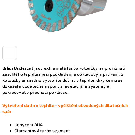
Bihui Undercut
jsou extra malé turbo kotoučky na proříznutí
zaschlého lepidla mezi podkladem a obkladovým prvkem. S
kotoučky si snadno vytvoříte dutinu v lepidle, díky čemu se
dokážete dodatečně napojit s nivelačními systémy a
pokračovat v přechozí pokládce.
Vytvoření dutin v lepidle - vyčištění obvodových dilatačních
spár
Uchycení
M14
Diamantový turbo segment