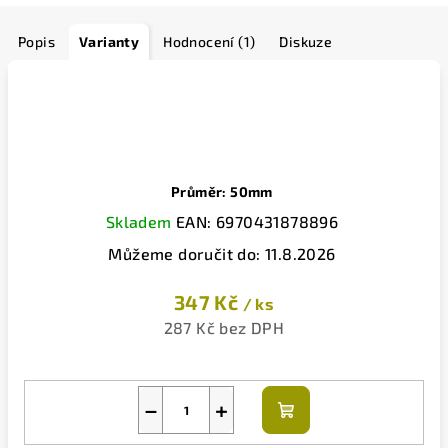
Popis
Varianty
Hodnocení (1)
Diskuze
Průměr: 50mm
Skladem
EAN:
6970431878896
Můžeme doručit do:
11.8.2026
347 Kč
/ ks
287 Kč bez DPH
−
+
Do
košíku