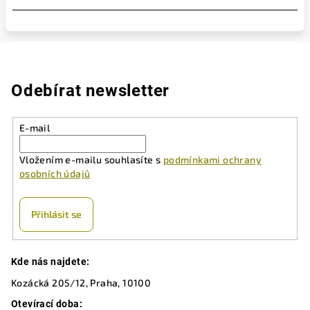
Odebírat newsletter
E-mail
Vložením e-mailu souhlasíte s
podmínkami ochrany
osobních údajů
Přihlásit se
Z
Kde nás najdete:
á
Kozácká 205/12, Praha, 10100
p
a
Otevírací doba: