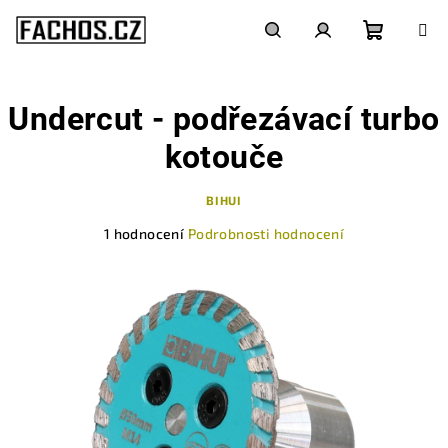
Přejít
na
obsah
Nákupn
Hledat
Přihlášení
Undercut - podřezávací turbo
košík
kotouče
BIHUI
Průměrné
1 hodnocení
Podrobnosti hodnocení
hodnocení
produktu
je
5,0
z
5
hvězdiček.