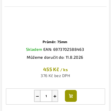
Průměr: 75mm
Skladem
EAN:
6973702588463
Můžeme doručit do:
11.8.2026
455 Kč
/ ks
376 Kč bez DPH
−
+
Do
košíku