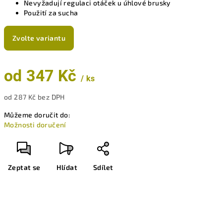
Nevyžadují regulaci otáček u úhlové brusky
Použití za sucha
Zvolte variantu
od
347 Kč
/ ks
od
287 Kč
bez DPH
Měrná
Můžeme doručit do:
cena:
Možnosti doručení
Zeptat se
Hlídat
Sdílet