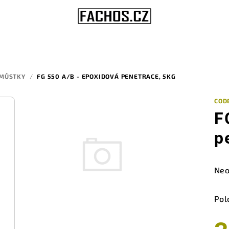
 MŮSTKY
/
FG 550 A/B - EPOXIDOVÁ PENETRACE, 5KG
COD
F
p
Prů
Neo
hod
pro
Pol
je
0,0