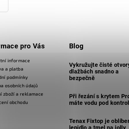
rmace pro Vás
Blog
tní informace
Vykružujte čisté otvor
a a platba
dlažbách snadno a
dní podmínky
bezpečně
a osobních údajů
í zboží a reklamace
Při řezání s krytem Pr
cení obchodu
máte vodu pod kontro
Tenax Fixtop je oblíbe
lepidlo a tmel na jolly