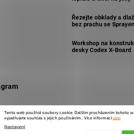
Řezejte obklady a dla
bez prachu se Spraye
Workshop na konstruk
desky Codex X-Board
agram
Tento web používá soubory cookie. Dalším procházením tohoto 
vyjadřujete souhlas s jejich používáním.. Více informací
zde
.
Nastavení