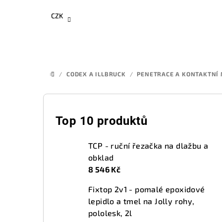
Přejít
CZK
na
obsah
/
CODEX A ILLBRUCK
/
PENETRACE A KONTAKTNÍ
DOMŮ
P
o
Top 10 produktů
s
TCP - ruční řezačka na dlažbu a
t
obklad
8 546 Kč
r
Fixtop 2v1 - pomalé epoxidové
a
lepidlo a tmel na Jolly rohy,
n
pololesk, 2l