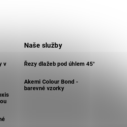
Naše služby
y v
Řezy dlažeb pod úhlem 45°
Akemi Colour Bond -
barevné vzorky
oxis
lou
né