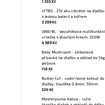
1 335 Kč
n
LFTBS - 21V aku vibrátor na dlažbu
í
s jednou baterií a kufrem
p
3 299 Kč
a
LWB/BL - bezuhlíková multifunkční
vrtačka s dlouhým krkem, 250W
n
4 989 Kč
e
Baby Mushroom - silikonová
l
přísavka na dlažbu a obklad do 5kg
ø45mm
118 Kč
Button Cut - vodní řezný kotouč do
dlažby, tloušťka 0.8mm, 50mm
526 Kč
Masterpiuma Italica - ruční
řezačka dlažeb a obkladů do délky