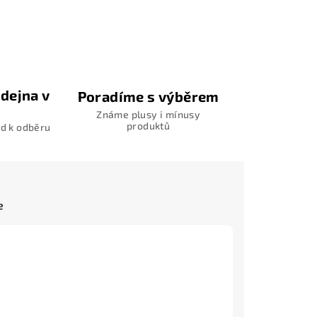
dejna v
Poradíme s výběrem
Známe plusy i mínusy
produktů
d k odběru
e