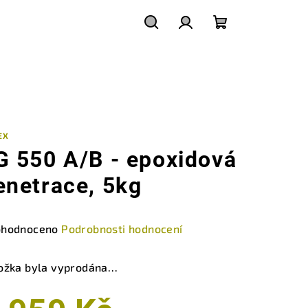
Hledat
Přihlášení
Nákupní
košík
EX
G 550 A/B - epoxidová
enetrace, 5kg
měrné
hodnoceno
Podrobnosti hodnocení
nocení
duktu
ožka byla vyprodána…