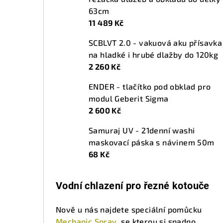
63cm
11 489 Kč
SCBLVT 2.0 - vakuová aku přísavka
na hladké i hrubé dlažby do 120kg
2 260 Kč
ENDER - tlačítko pod obklad pro
modul Geberit Sigma
2 600 Kč
Samuraj UV - 21denní washi
maskovací páska s návinem 50m
68 Kč
Vodní chlazení pro řezné kotouče
Nově u nás najdete speciální pomůcku
Mechanic Spray
, se kterou si snadno