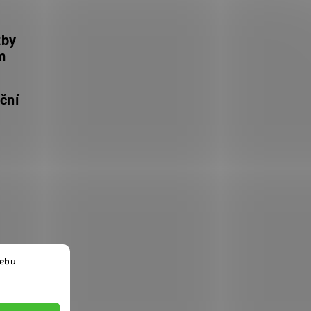
žby
m
ční
webu