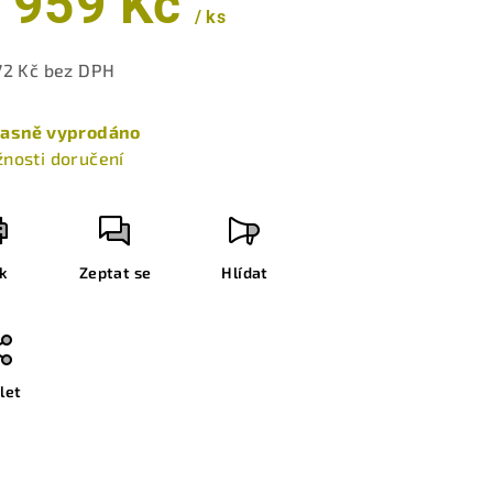
 959 Kč
/ ks
zdiček.
72 Kč bez DPH
ná
a:
asně vyprodáno
nosti doručení
sk
Zeptat se
Hlídat
let