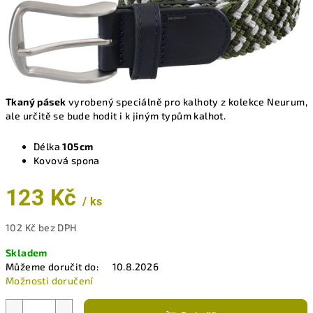
Tkaný pásek
vyrobený speciálně pro kalhoty z kolekce Neurum,
ale určitě se bude hodit i k jiným typům kalhot.
Délka
105cm
Kovová spona
123 Kč
/ ks
102 Kč bez DPH
Měrná
Skladem
cena:
Můžeme doručit do:
10.8.2026
Možnosti doručení