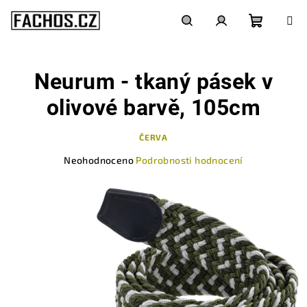
Přejít
na
obsah
Nákupn
Hledat
Přihlášení
Neurum - tkaný pásek v
košík
olivové barvě, 105cm
ČERVA
Průměrné
Neohodnoceno
Podrobnosti hodnocení
hodnocení
produktu
je
0,0
z
5
hvězdiček.