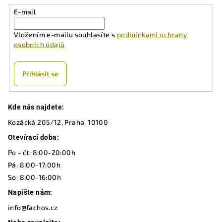
E-mail
Vložením e-mailu souhlasíte s
podmínkami ochrany
osobních údajů
Přihlásit se
Z
Kde nás najdete:
á
Kozácká 205/12, Praha, 10100
p
a
Otevírací doba:
t
Po - čt: 8:00-20:00h
í
Pá: 8:00-17:00h
So: 8:00-16:00h
Napište nám:
info@fachos.cz