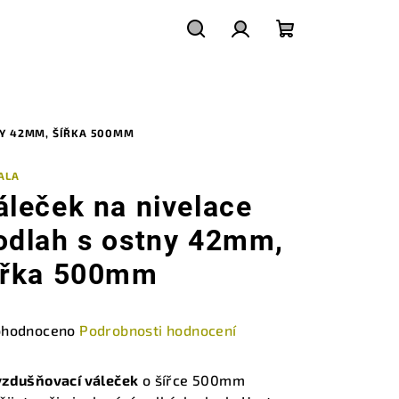
Hledat
Přihlášení
Nákupní
košík
NY 42MM, ŠÍŘKA 500MM
ALA
áleček na nivelace
odlah s ostny 42mm,
ířka 500mm
měrné
hodnoceno
Podrobnosti hodnocení
nocení
duktu
zdušňovací váleček
o šířce 500mm