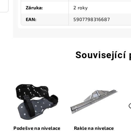
Záruka
:
2 roky
EAN
:
5907798316687
Související
Podešve na nivelace
Rakle na nivelace