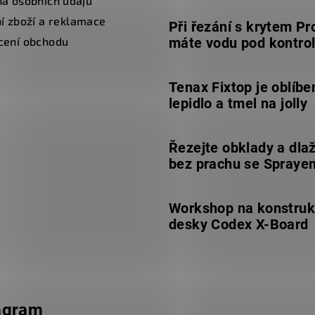
a osobních údajů
í zboží a reklamace
Při řezání s krytem Pr
cení obchodu
máte vodu pod kontro
Tenax Fixtop je oblíbe
lepidlo a tmel na jolly
Řezejte obklady a dla
bez prachu se Spraye
Workshop na konstruk
desky Codex X-Board
agram