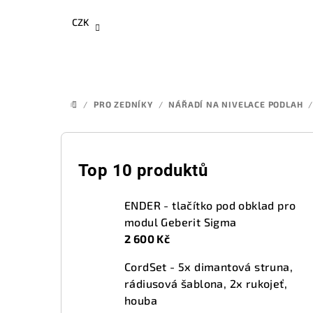
Přejít
CZK
na
obsah
/
PRO ZEDNÍKY
/
NÁŘADÍ NA NIVELACE PODLAH
/
DOMŮ
P
o
Top 10 produktů
s
ENDER - tlačítko pod obklad pro
t
modul Geberit Sigma
2 600 Kč
r
CordSet - 5x dimantová struna,
a
rádiusová šablona, 2x rukojeť,
n
houba