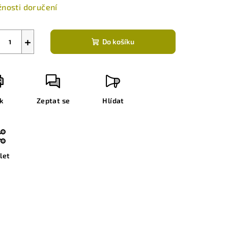
nosti doručení
+
Do košíku
sk
Zeptat se
Hlídat
let