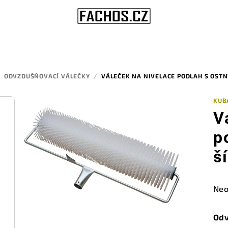
ODVZDUŠŇOVACÍ VÁLEČKY
/
VÁLEČEK NA NIVELACE PODLAH S OST
KUB
V
p
š
Prů
Neo
hod
pro
Odv
je