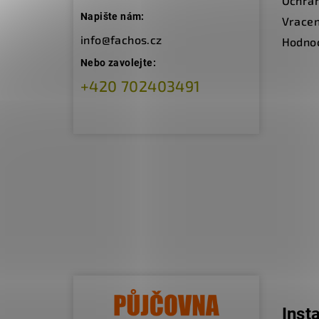
Ochran
Napište nám:
Vracen
info@fachos.cz
Hodno
Nebo zavolejte:
+420 702403491
Inst