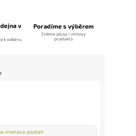
dejna v
Poradíme s výběrem
Známe plusy i mínusy
produktů
d k odběru
e
a nivelace podlah