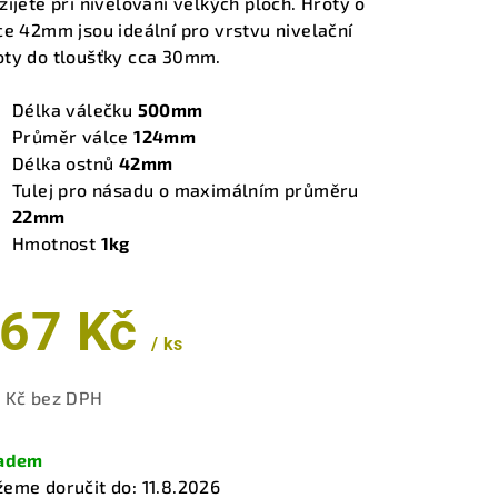
žijete při nivelování velkých ploch. Hroty o
ce 42mm jsou ideální pro vrstvu nivelační
ty do tloušťky cca 30mm.
zdiček.
Délka válečku
500mm
Průměr válce
124mm
Délka ostnů
42mm
Tulej pro násadu o maximálním průměru
22mm
Hmotnost
1kg
67 Kč
/ ks
 Kč bez DPH
ná
a:
ladem
eme doručit do:
11.8.2026