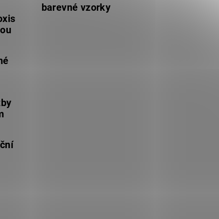
barevné vzorky
oxis
lou
né
žby
m
ční