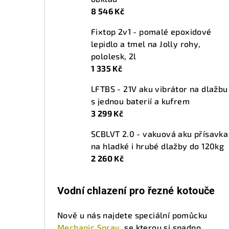
8 546 Kč
Fixtop 2v1 - pomalé epoxidové
lepidlo a tmel na Jolly rohy,
pololesk, 2l
1 335 Kč
LFTBS - 21V aku vibrátor na dlažbu
s jednou baterií a kufrem
3 299 Kč
SCBLVT 2.0 - vakuová aku přísavka
na hladké i hrubé dlažby do 120kg
2 260 Kč
Vodní chlazení pro řezné kotouče
Nově u nás najdete speciální pomůcku
Mechanic Spray
, se kterou si snadno