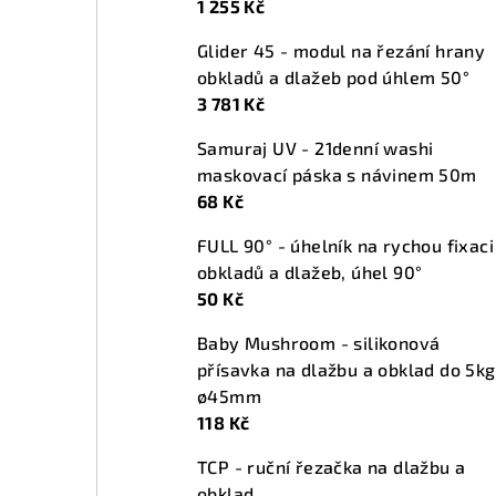
1 255 Kč
n
Glider 45 - modul na řezání hrany
í
obkladů a dlažeb pod úhlem 50°
p
3 781 Kč
a
Samuraj UV - 21denní washi
maskovací páska s návinem 50m
n
68 Kč
e
FULL 90° - úhelník na rychou fixaci
l
obkladů a dlažeb, úhel 90°
50 Kč
Baby Mushroom - silikonová
přísavka na dlažbu a obklad do 5kg
ø45mm
118 Kč
TCP - ruční řezačka na dlažbu a
obklad