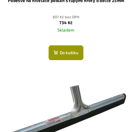
Podešve na nivelace podlah s tupými hroty o délce 25mm
607 Kč bez DPH
734 Kč
Skladem
Do košíku