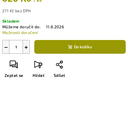
/ ks
271 Kč bez DPH
Měrná
Skladem
cena:
Můžeme doručit do:
11.8.2026
Možnosti doručení
−
+
Do košíku
Zeptat se
Hlídat
Sdílet