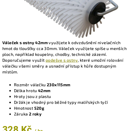
Váleček s ostny 42mm
využijete k odvzdušnění nivelačních
hmot do tloušťky cca 30mm. Váleček využijete spíše u menších
ploch, například koupelny, chodby, technické zázemí.
Doporučujeme využít
podešve s ostny
, které umožní rolování
válečku všemi směry a usnadní přístup k hůře dostupným
místům.
Rozměr válečku
230x115mm
Délka hrotu
42mm
Hroty jsou z plastu
Držák je vhodný pro běžné typy malířských tyčí
Hmotnost
520g
Záruka
2 roky
328 Kč