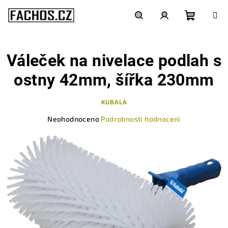
Přejít
na
obsah
Nákupn
Hledat
Přihlášení
Váleček na nivelace podlah s
košík
ostny 42mm, šířka 230mm
KUBALA
Průměrné
Neohodnoceno
Podrobnosti hodnocení
hodnocení
produktu
je
0,0
z
5
hvězdiček.