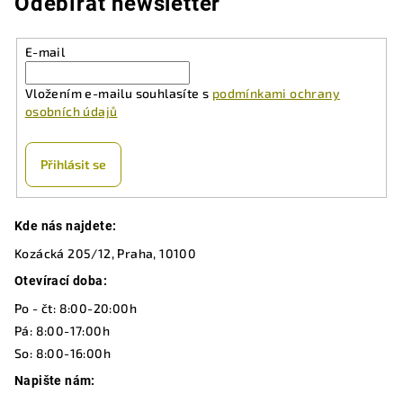
Odebírat newsletter
E-mail
Vložením e-mailu souhlasíte s
podmínkami ochrany
osobních údajů
Přihlásit se
Z
Kde nás najdete:
á
Kozácká 205/12, Praha, 10100
p
a
Otevírací doba:
t
Po - čt: 8:00-20:00h
í
Pá: 8:00-17:00h
So: 8:00-16:00h
Napište nám: