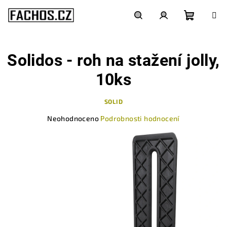
Přejít
na
obsah
Nákupn
Hledat
Přihlášení
Solidos - roh na stažení jolly,
košík
10ks
SOLID
Průměrné
Neohodnoceno
Podrobnosti hodnocení
hodnocení
produktu
je
0,0
z
5
hvězdiček.