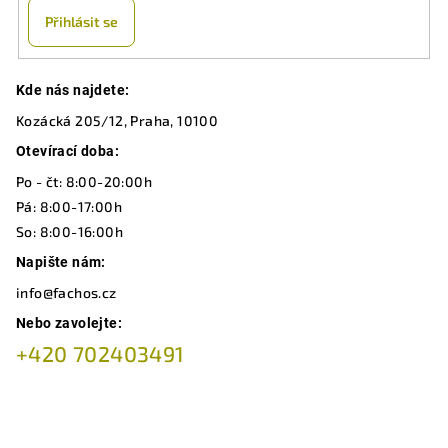
Přihlásit se
Z
Kde nás najdete:
á
Kozácká 205/12, Praha, 10100
p
a
Otevírací doba:
t
Po - čt: 8:00-20:00h
í
Pá: 8:00-17:00h
So: 8:00-16:00h
Napište nám:
info@fachos.cz
Nebo zavolejte:
+420 702403491