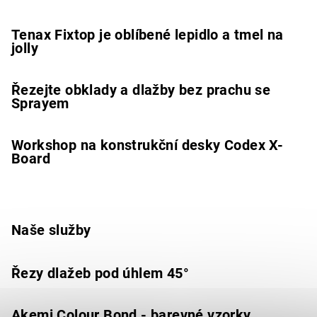
Tenax Fixtop je oblíbené lepidlo a tmel na
jolly
Řezejte obklady a dlažby bez prachu se
Sprayem
Workshop na konstrukční desky Codex X-
Board
Naše služby
Řezy dlažeb pod úhlem 45°
Akemi Colour Bond - barevné vzorky