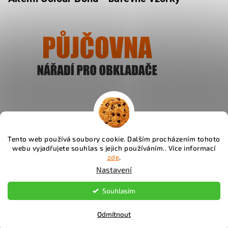
Ukázat
Tento web používá soubory cookie. Dalším procházením tohoto
webu vyjadřujete souhlas s jejich používáním.. Více informací
Instagram
zde
.
Nastavení
Copyright 2026
Fachos.cz
. Všechna práva vyhrazena.
Souhlasím
Upravit nastavení cookies
Odmítnout
Vytvořil Shoptet