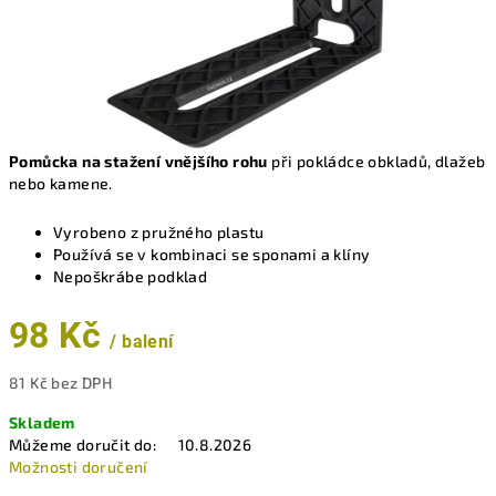
Pomůcka na stažení vnějšího rohu
při pokládce obkladů, dlažeb
nebo kamene.
Vyrobeno z pružného plastu
Používá se v kombinaci se sponami a klíny
Nepoškrábe podklad
98 Kč
/ balení
81 Kč bez DPH
Měrná
Skladem
cena:
Můžeme doručit do:
10.8.2026
Možnosti doručení