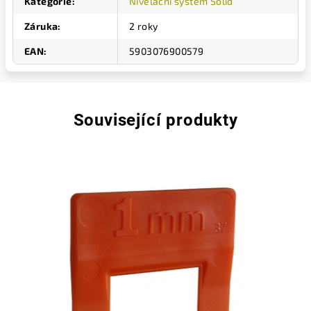
Kategorie
:
Nivelační systém Solid
Záruka
:
2 roky
EAN
:
5903076900579
Související produkty