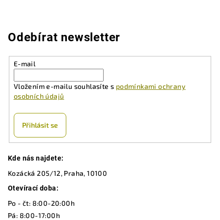
Odebírat newsletter
E-mail
Vložením e-mailu souhlasíte s
podmínkami ochrany
osobních údajů
Přihlásit se
Z
Kde nás najdete:
á
Kozácká 205/12, Praha, 10100
p
a
Otevírací doba:
t
Po - čt: 8:00-20:00h
í
Pá: 8:00-17:00h