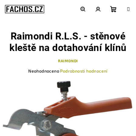
Přejít
na
obsah
Nákupn
Hledat
Přihlášení
Raimondi R.L.S. - stěnové
košík
kleště na dotahování klínů
RAIMONDI
Průměrné
Neohodnoceno
Podrobnosti hodnocení
hodnocení
produktu
je
0,0
z
5
hvězdiček.