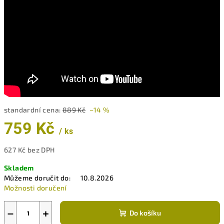
standardní cena:
889 Kč
–14 %
759 Kč
/ ks
627 Kč bez DPH
Měrná
Skladem
cena:
Můžeme doručit do:
10.8.2026
Možnosti doručení
−
+
Do košíku