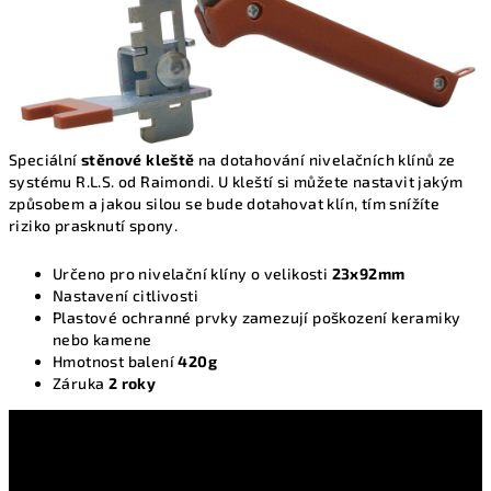
Speciální
stěnové
kleště
na dotahování nivelačních klínů ze
systému R.L.S. od Raimondi. U kleští si můžete nastavit jakým
způsobem a jakou silou se bude dotahovat klín, tím snížíte
riziko prasknutí spony.
Určeno pro nivelační klíny o velikosti
23x92mm
Nastavení citlivosti
Plastové ochranné prvky zamezují poškození keramiky
nebo kamene
Hmotnost balení
420g
Záruka
2 roky