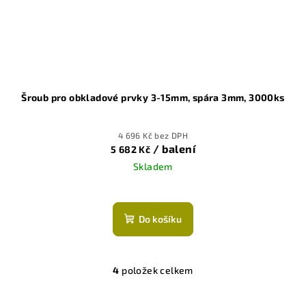
Šroub pro obkladové prvky 3-15mm, spára 3mm, 3000ks
4 696 Kč bez DPH
/ balení
5 682 Kč
Skladem
Do košíku
4
položek celkem
O
v