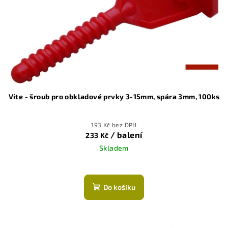
r
o
d
u
k
t
ů
Vite - šroub pro obkladové prvky 3-15mm, spára 3mm, 100ks
193 Kč bez DPH
/ balení
233 Kč
Skladem
Do košíku