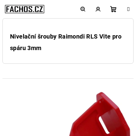
Přejít
na
obsah
Nákupn
Hledat
Přihlášení
košík
Nivelační šrouby Raimondi RLS Vite pro
spáru 3mm
V
ý
p
i
s
p