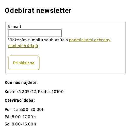
l
á
Odebírat newsletter
d
a
E-mail
c
í
Vložením e-mailu souhlasíte s
podmínkami ochrany
p
osobních údajů
r
v
k
Přihlásit se
y
v
Z
ý
Kde nás najdete:
á
p
Kozácká 205/12, Praha, 10100
p
i
a
Otevírací doba:
s
u
t
Po - čt: 8:00-20:00h
í
Pá: 8:00-17:00h
So: 8:00-16:00h