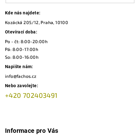
Z
Kde nás najdete:
á
Kozácká 205/12, Praha, 10100
p
a
Otevírací doba:
t
Po - čt: 8:00-20:00h
í
Pá: 8:00-17:00h
So: 8:00-16:00h
Napište nám:
info@fachos.cz
Nebo zavolejte:
+420 702403491
Informace pro Vás