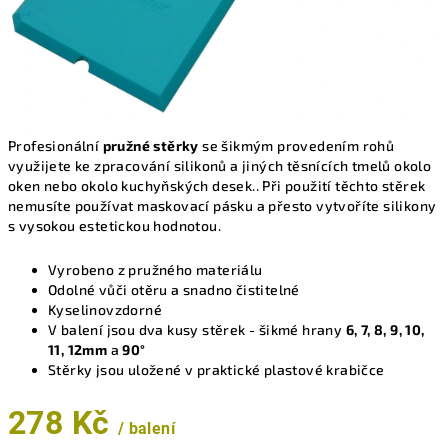
Profesionální
pružné stěrky
se šikmým provedením rohů
využijete ke zpracování silikonů a jiných těsnících tmelů okolo
oken nebo okolo kuchyňských desek.. Při použití těchto stěrek
nemusíte používat maskovací pásku a přesto vytvoříte silikony
s vysokou estetickou hodnotou.
Vyrobeno z pružného materiálu
Odolné vůči otěru a snadno čistitelné
Kyselinovzdorné
V balení jsou dva kusy stěrek - šikmé hrany
6, 7, 8, 9, 10,
11, 12mm
a
90°
Stěrky jsou uložené v praktické plastové krabičce
278 Kč
/ balení