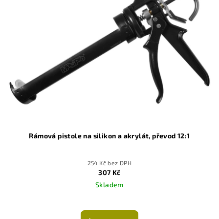
Rámová pistole na silikon a akrylát, převod 12:1
254 Kč bez DPH
307 Kč
Skladem
Průměrné
hodnocení