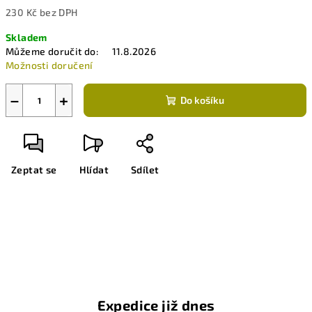
230 Kč bez DPH
Měrná
Skladem
cena:
Můžeme doručit do:
11.8.2026
Možnosti doručení
−
+
Do košíku
Zeptat se
Hlídat
Sdílet
Expedice již dnes