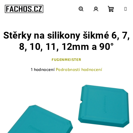
Přejít
na
obsah
Nákupn
Hledat
Přihlášení
Stěrky na silikony šikmé 6, 7,
košík
8, 10, 11, 12mm a 90°
FUGENMEISTER
Průměrné
1 hodnocení
Podrobnosti hodnocení
hodnocení
produktu
je
5,0
z
5
hvězdiček.