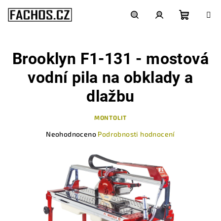
Přejít
na
obsah
Nákupn
Hledat
Přihlášení
Brooklyn F1-131 - mostová
košík
vodní pila na obklady a
dlažbu
MONTOLIT
Průměrné
Neohodnoceno
Podrobnosti hodnocení
hodnocení
produktu
je
0,0
z
5
hvězdiček.