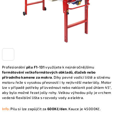
Profesionální
pilu F1-131
využijete k nejnáročnějšímu
formátování velkoformátových obkladů, dlažeb nebo
přírodního kamene za mokra
. Díky pevné vodící liště a silnému
motoru řeže s vysokou přesností i ty nejtvrdší materiály. Motor
lze v případě potřeby přizvednout nebo naklonit pod úhlem 45°,
aby bylo možné řezat jolly rohy. Velkou výhodou pily je vrchem
vedená flexibilní lišta s rozvody vody a elektra.
Info:
Pilu si lze zapůjčit za
600Kč/den
. Kauce je 45000Kč.