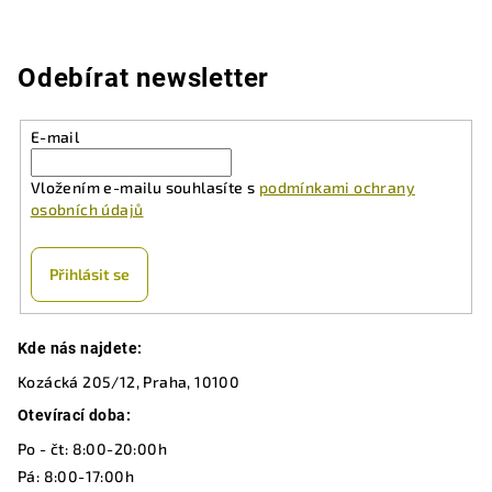
Odebírat newsletter
E-mail
Vložením e-mailu souhlasíte s
podmínkami ochrany
osobních údajů
Přihlásit se
Z
Kde nás najdete:
á
Kozácká 205/12, Praha, 10100
p
a
Otevírací doba:
t
Po - čt: 8:00-20:00h
í
Pá: 8:00-17:00h