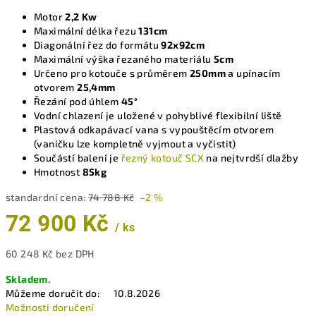
Motor
2,2 Kw
Maximální délka řezu
131cm
Diagonální řez do formátu
92x92cm
Maximální výška řezaného materiálu
5cm
Určeno pro kotouče s průměrem
250mm
a upínacím
otvorem
25,4mm
Řezání pod úhlem
45°
Vodní chlazení je uložené v pohyblivé flexibilní liště
Plastová odkapávací vana s vypouštěcím otvorem
(vaničku lze kompletně vyjmout a vyčistit)
Součástí balení je
řezný kotouč SCX
na nejtvrdší dlažby
Hmotnost
85kg
standardní cena:
74 788 Kč
–2 %
72 900 Kč
/ ks
60 248 Kč bez DPH
Měrná
Skladem.
cena:
Můžeme doručit do:
10.8.2026
Možnosti doručení