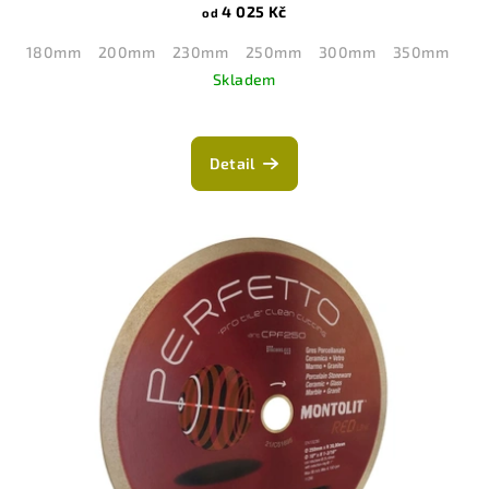
4 025 Kč
od
180mm
200mm
230mm
250mm
300mm
350mm
Skladem
Průměrné
hodnocení
produktu
Detail
je
5,0
z
5
hvězdiček.