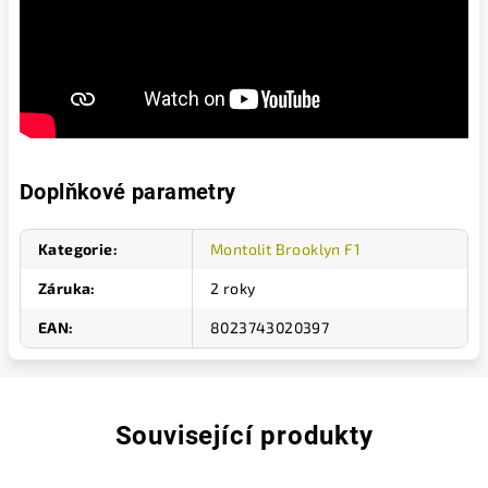
Doplňkové parametry
Kategorie
:
Montolit Brooklyn F1
Záruka
:
2 roky
EAN
:
8023743020397
Související produkty