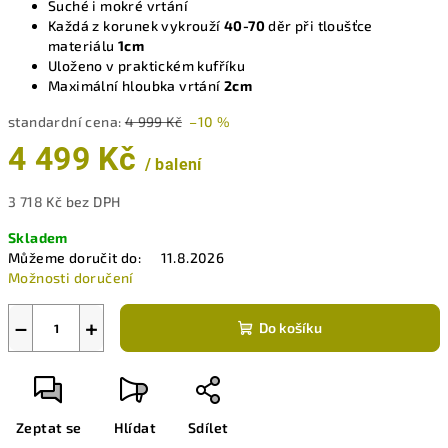
Suché i mokré vrtání
Každá z korunek vykrouží
40-70
děr při tloušťce
materiálu
1cm
Uloženo v praktickém kufříku
Maximální hloubka vrtání
2cm
standardní cena:
4 999 Kč
–10 %
4 499 Kč
/ balení
3 718 Kč bez DPH
Měrná
Skladem
cena:
Můžeme doručit do:
11.8.2026
Možnosti doručení
−
+
Do košíku
Zeptat se
Hlídat
Sdílet