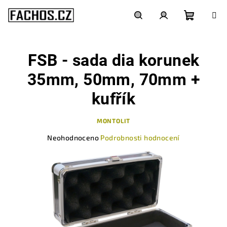
Přejít
na
obsah
Nákupn
Hledat
Přihlášení
FSB - sada dia korunek
košík
35mm, 50mm, 70mm +
kufřík
MONTOLIT
Průměrné
Neohodnoceno
Podrobnosti hodnocení
hodnocení
produktu
je
0,0
z
5
hvězdiček.