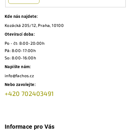
Z
Kde nás najdete:
á
Kozácká 205/12, Praha, 10100
p
a
Otevírací doba:
t
Po - čt: 8:00-20:00h
í
Pá: 8:00-17:00h
So: 8:00-16:00h
Napište nám:
info@fachos.cz
Nebo zavolejte:
+420 702403491
Informace pro Vás