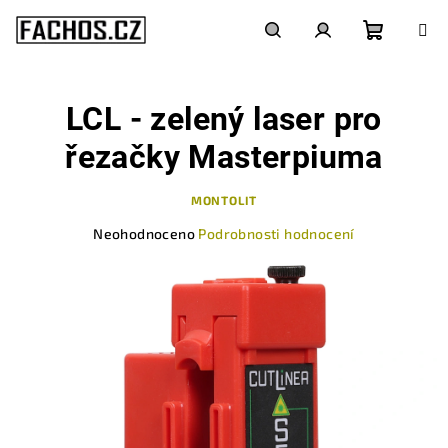
Přejít
na
obsah
Nákupn
Hledat
Přihlášení
LCL - zelený laser pro
košík
řezačky Masterpiuma
MONTOLIT
Průměrné
Neohodnoceno
Podrobnosti hodnocení
hodnocení
produktu
je
0,0
z
5
hvězdiček.