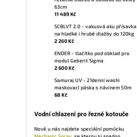
63cm
11 489 Kč
SCBLVT 2.0 - vakuová aku přísavka
na hladké i hrubé dlažby do 120kg
2 260 Kč
ENDER - tlačítko pod obklad pro
modul Geberit Sigma
2 600 Kč
Samuraj UV - 21denní washi
maskovací páska s návinem 50m
68 Kč
Vodní chlazení pro řezné kotouče
Nově u nás najdete speciální pomůcku
Mechanic Spray
, se kterou si snadno