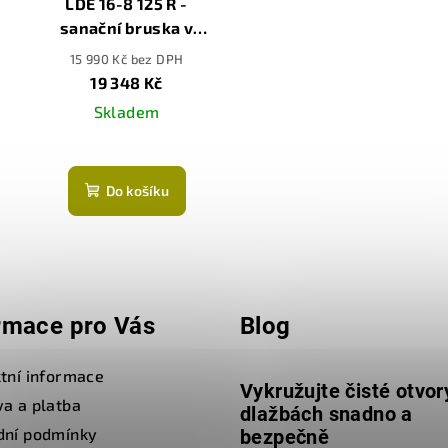
LDE 16-8 125 R -
sanační bruska v
kufru a 2x brusný
15 990 Kč bez DPH
kotouč na beton
19 348 Kč
Skladem
Do košíku
rmace pro Vás
Blog
tní informace
Vykružujte čisté otvor
a a platba
dlažbách snadno a
dní podmínky
bezpečně