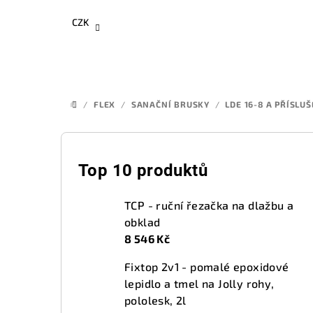
Přejít
CZK
na
obsah
/
FLEX
/
SANAČNÍ BRUSKY
/
LDE 16-8 A PŘÍSLU
DOMŮ
P
o
Top 10 produktů
s
TCP - ruční řezačka na dlažbu a
t
obklad
8 546 Kč
r
Fixtop 2v1 - pomalé epoxidové
a
lepidlo a tmel na Jolly rohy,
n
pololesk, 2l