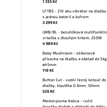
1 335 Kč
n
LFTBS - 21V aku vibrátor na dlažbu
í
s jednou baterií a kufrem
p
3 299 Kč
a
LWB/BL - bezuhlíková multifunkční
vrtačka s dlouhým krkem, 250W
n
4 989 Kč
e
Baby Mushroom - silikonová
l
přísavka na dlažbu a obklad do 5kg
ø45mm
118 Kč
Button Cut - vodní řezný kotouč do
dlažby, tloušťka 0.8mm, 50mm
526 Kč
Masterpiuma Italica - ruční
řezačka dlažeb a obkladů do délky