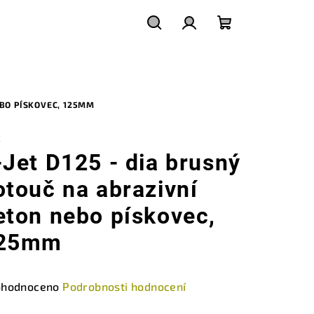
Hledat
Přihlášení
Nákupní
košík
EBO PÍSKOVEC, 125MM
X
-Jet D125 - dia brusný
otouč na abrazivní
eton nebo pískovec,
25mm
měrné
hodnoceno
Podrobnosti hodnocení
nocení