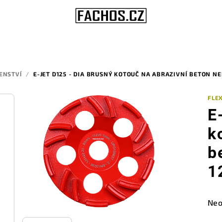
ŠENSTVÍ
/
E-JET D125 - DIA BRUSNÝ KOTOUČ NA ABRAZIVNÍ BETON N
FLE
E
k
b
1
Prů
Neo
hod