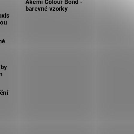
Akemi Colour Bond -
barevné vzorky
oxis
lou
né
žby
m
ční