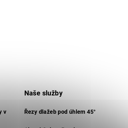
Naše služby
y v
Řezy dlažeb pod úhlem 45°