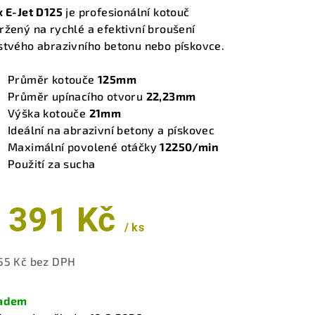
duktu
x E-Jet D125
je profesionální kotouč
ržený na rychlé a efektivní broušení
stvého abrazivního betonu nebo pískovce.
Průměr kotouče
125mm
zdiček.
Průměr upínacího otvoru
22,23mm
Výška kotouče
21mm
Ideální na abrazivní betony a pískovec
Maximální povolené otáčky
12250/min
Použití za sucha
 391 Kč
/ ks
55 Kč bez DPH
ná
a:
ladem