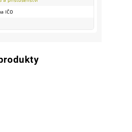
na IČO
 produkty