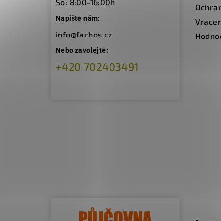
So: 8:00-16:00h
Ochran
Napište nám:
Vracen
info@fachos.cz
Hodno
Nebo zavolejte:
+420 702403491