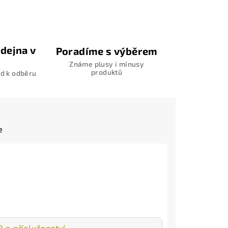
dejna v
Poradíme s výběrem
Známe plusy i mínusy
produktů
d k odběru
e
 a příslušenství