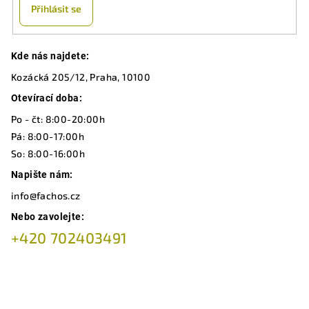
Přihlásit se
Z
Kde nás najdete:
á
Kozácká 205/12, Praha, 10100
p
a
Otevírací doba:
t
Po - čt: 8:00-20:00h
í
Pá: 8:00-17:00h
So: 8:00-16:00h
Napište nám:
info@fachos.cz
Nebo zavolejte:
+420 702403491