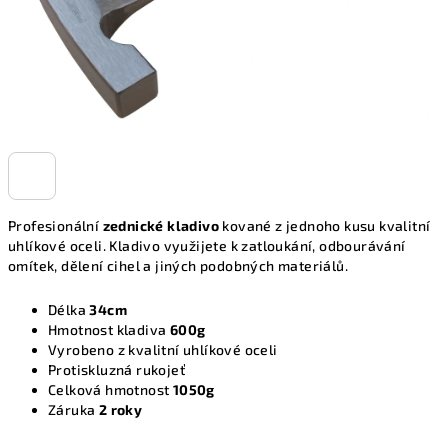
Profesionální
zednické kladivo
kované z jednoho kusu kvalitní
uhlíkové oceli. Kladivo využijete k zatloukání, odbourávání
omítek, dělení cihel a jiných podobných materiálů.
Délka
34cm
Hmotnost kladiva
600g
Vyrobeno z kvalitní uhlíkové oceli
Protiskluzná rukojeť
Celková hmotnost
1050g
Záruka
2 roky