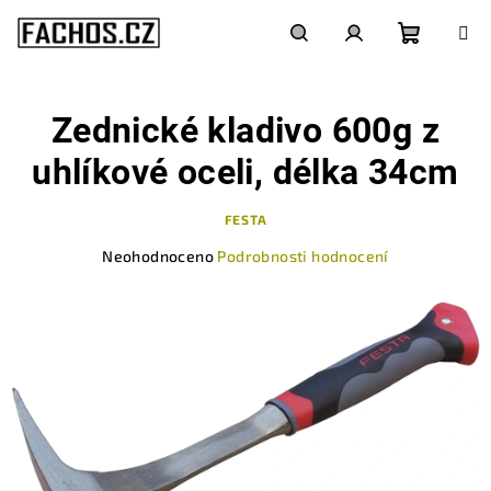
Přejít
na
obsah
Nákupn
Hledat
Přihlášení
Zednické kladivo 600g z
košík
uhlíkové oceli, délka 34cm
FESTA
Průměrné
Neohodnoceno
Podrobnosti hodnocení
hodnocení
produktu
je
0,0
z
5
hvězdiček.