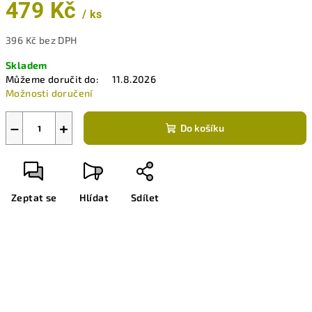
479 Kč
/ ks
396 Kč bez DPH
Měrná
Skladem
cena:
Můžeme doručit do:
11.8.2026
Možnosti doručení
−
+
Do košíku
Zeptat se
Hlídat
Sdílet