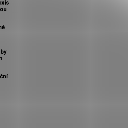
oxis
lou
né
žby
m
ční