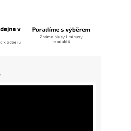
dejna v
Poradíme s výběrem
Známe plusy i mínusy
produktů
d k odběru
e