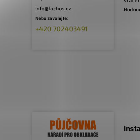
Vracen
info@fachos.cz
Hodno
Nebo zavolejte:
+420 702403491
Inst