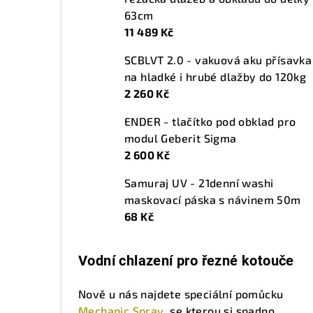
63cm
11 489 Kč
SCBLVT 2.0 - vakuová aku přísavka
na hladké i hrubé dlažby do 120kg
2 260 Kč
ENDER - tlačítko pod obklad pro
modul Geberit Sigma
2 600 Kč
Samuraj UV - 21denní washi
maskovací páska s návinem 50m
68 Kč
Vodní chlazení pro řezné kotouče
Nově u nás najdete speciální pomůcku
Mechanic Spray
, se kterou si snadno