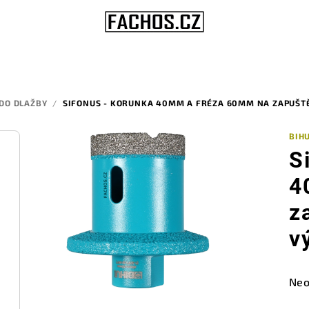
DO DLAŽBY
/
SIFONUS - KORUNKA 40MM A FRÉZA 60MM NA ZAPUŠT
BIHU
S
4
z
v
Prů
Neo
hod