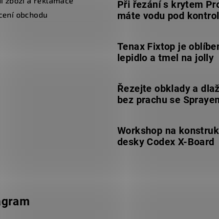
í zboží a reklamace
Při řezání s krytem Pr
cení obchodu
máte vodu pod kontro
Tenax Fixtop je oblíbe
lepidlo a tmel na jolly
Řezejte obklady a dla
bez prachu se Spraye
Workshop na konstruk
desky Codex X-Board
agram