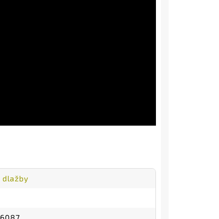
 dlažby
86087