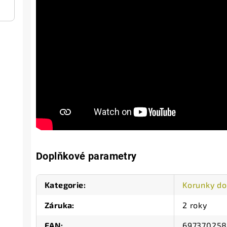
Doplňkové parametry
Kategorie
:
Korunky do
Záruka
:
2 roky
EAN
:
69737025