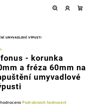
Hledat
Přihlášení
Nákupní
košík
ĚNÍ UMYVADLOVÉ VÝPUSTI
I
ifonus - korunka
0mm a fréza 60mm na
apuštění umyvadlové
ýpusti
měrné
hodnoceno
Podrobnosti hodnocení
nocení