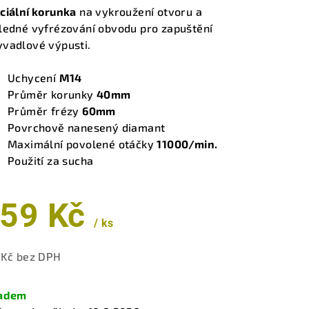
duktu
ciální korunka
na vykroužení otvoru a
ledné vyfrézování obvodu pro zapuštění
vadlové výpusti.
Uchycení
M14
zdiček.
Průměr korunky
40mm
Průměr frézy
60mm
Povrchově nanesený diamant
Maximální povolené otáčky
11000/min.
Použití za sucha
59 Kč
/ ks
 Kč bez DPH
ná
a:
ladem