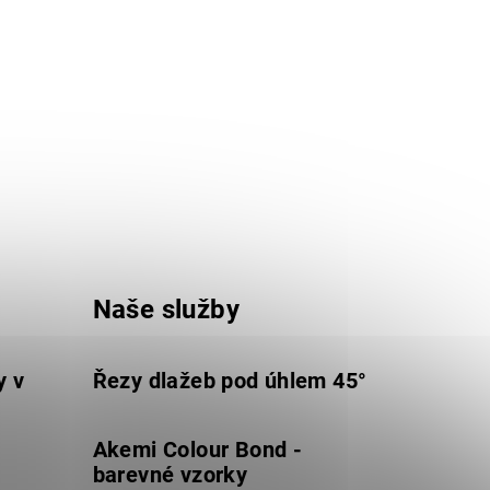
Naše služby
y v
Řezy dlažeb pod úhlem 45°
Akemi Colour Bond -
barevné vzorky