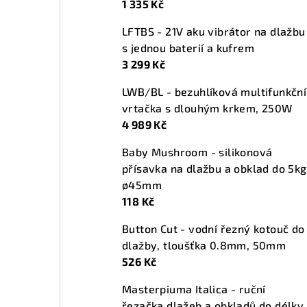
1 335 Kč
n
LFTBS - 21V aku vibrátor na dlažbu
í
s jednou baterií a kufrem
p
3 299 Kč
a
LWB/BL - bezuhlíková multifunkční
vrtačka s dlouhým krkem, 250W
n
4 989 Kč
e
Baby Mushroom - silikonová
l
přísavka na dlažbu a obklad do 5kg
ø45mm
118 Kč
Button Cut - vodní řezný kotouč do
dlažby, tloušťka 0.8mm, 50mm
526 Kč
Masterpiuma Italica - ruční
řezačka dlažeb a obkladů do délky