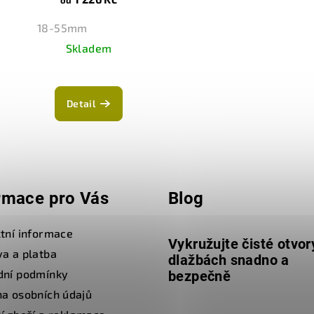
od
18-55mm
Skladem
Detail
rmace pro Vás
Blog
tní informace
Vykružujte čisté otvor
a a platba
dlažbách snadno a
dní podmínky
bezpečně
a osobních údajů