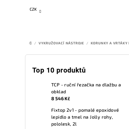
Přejít
CZK
na
obsah
/
VYKRUŽOVACÍ NÁSTROJE
/
KORUNKY A VRTÁKY 
DOMŮ
P
o
Top 10 produktů
s
TCP - ruční řezačka na dlažbu a
t
obklad
8 546 Kč
r
Fixtop 2v1 - pomalé epoxidové
a
lepidlo a tmel na Jolly rohy,
n
pololesk, 2l