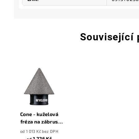
Související
Cone - kuželová
fréza na zábrus
otvorů v dlažbě
od 1 013 Kč bez DPH
1 226 Kč