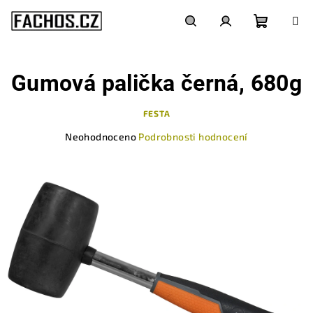
Přejít
na
obsah
Nákupn
Hledat
Přihlášení
Gumová palička černá, 680g
košík
FESTA
Průměrné
Neohodnoceno
Podrobnosti hodnocení
hodnocení
produktu
je
0,0
z
5
hvězdiček.