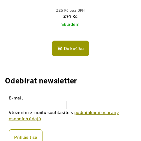
226 Kč bez DPH
274 Kč
Skladem
Průměrné
hodnocení
produktu
Do košíku
je
5,0
z
5
hvězdiček.
Odebírat newsletter
E-mail
Vložením e-mailu souhlasíte s
podmínkami ochrany
osobních údajů
Přihlásit se