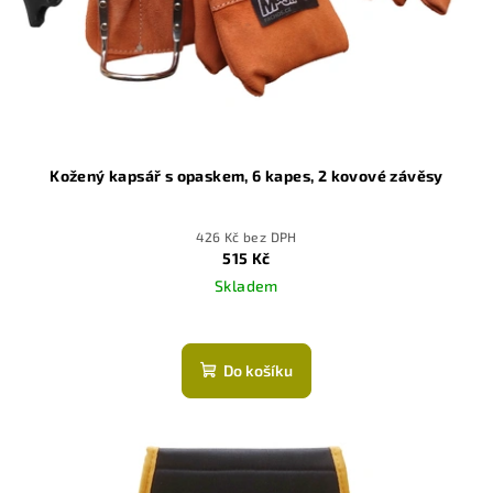
Kožený kapsář s opaskem, 6 kapes, 2 kovové závěsy
426 Kč bez DPH
515 Kč
Skladem
Průměrné
hodnocení
produktu
Do košíku
je
5,0
z
5
hvězdiček.