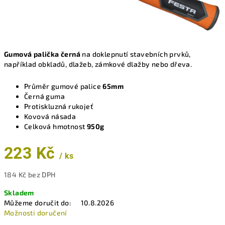
Gumová palička černá
na doklepnutí stavebních prvků,
například obkladů, dlažeb, zámkové dlažby nebo dřeva.
Průměr gumové palice
65mm
Černá guma
Protiskluzná rukojeť
Kovová násada
Celková hmotnost
950g
223 Kč
/ ks
184 Kč bez DPH
Měrná
Skladem
cena:
Můžeme doručit do:
10.8.2026
Možnosti doručení