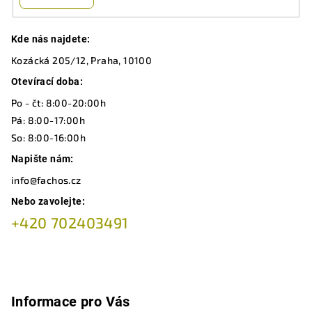
Z
Kde nás najdete:
á
Kozácká 205/12, Praha, 10100
p
a
Otevírací doba:
t
Po - čt: 8:00-20:00h
í
Pá: 8:00-17:00h
So: 8:00-16:00h
Napište nám:
info@fachos.cz
Nebo zavolejte:
+420 702403491
Informace pro Vás