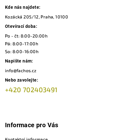
Z
Kde nás najdete:
á
Kozácká 205/12, Praha, 10100
p
a
Otevírací doba:
t
Po - čt: 8:00-20:00h
í
Pá: 8:00-17:00h
So: 8:00-16:00h
Napište nám:
info@fachos.cz
Nebo zavolejte:
+420 702403491
Informace pro Vás
Kontaktní informace