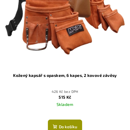
Kožený kapsář s opaskem, 6 kapes, 2 kovové závěsy
426 Kč bez DPH
515 Kč
Skladem
Průměrné
hodnocení
produktu
Do košíku