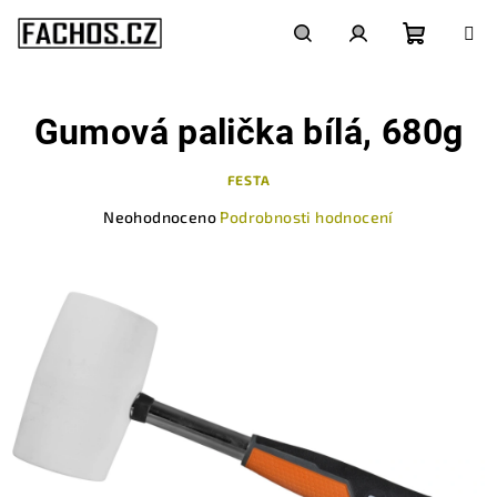
Přejít
na
obsah
Nákupn
Hledat
Přihlášení
Gumová palička bílá, 680g
košík
FESTA
Průměrné
Neohodnoceno
Podrobnosti hodnocení
hodnocení
produktu
je
0,0
z
5
hvězdiček.