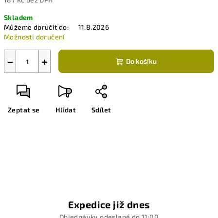
Měrná
Skladem
cena:
Můžeme doručit do:
11.8.2026
Možnosti doručení
−
+
Do košíku
Zeptat se
Hlídat
Sdílet
Expedice již dnes
Objednávky odeslané do 11:00