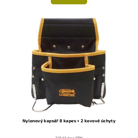
je
5,0
z
5
hvězdiček.
Nylonový kapsář 8 kapes + 2 kovové úchyty
210 Kč bez DPH