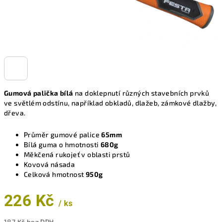
Gumová palička bílá
na doklepnutí různých stavebních prvků
ve světlém odstínu, například obkladů, dlažeb, zámkové dlažby,
dřeva.
Průměr gumové palice
65mm
Bílá guma o hmotnosti
680g
Měkčená rukojeť v oblasti prstů
Kovová násada
Celková hmotnost
950g
226 Kč
/ ks
187 Kč bez DPH