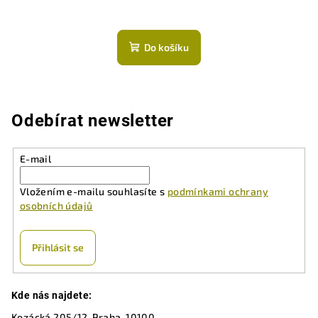
Průměrné
hodnocení
produktu
Do košíku
je
5,0
z
5
hvězdiček.
Odebírat newsletter
E-mail
Vložením e-mailu souhlasíte s
podmínkami ochrany
osobních údajů
Přihlásit se
Z
Kde nás najdete:
á
Kozácká 205/12, Praha, 10100