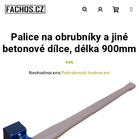
Přejít
na
obsah
Nákupn
Hledat
Přihlášení
Palice na obrubníky a jiné
košík
betonové dílce, délka 900mm
VEN
Průměrné
Neohodnoceno
Podrobnosti hodnocení
hodnocení
produktu
je
0,0
z
5
hvězdiček.