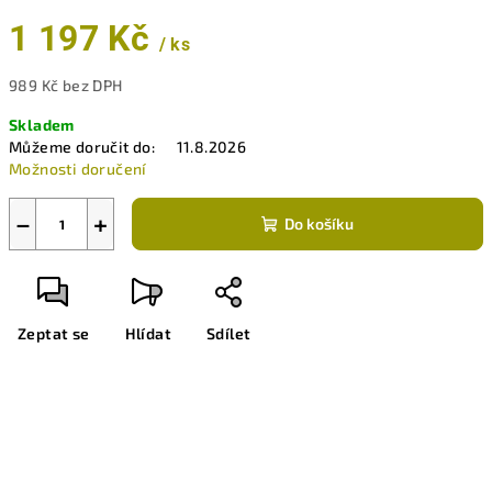
1 197 Kč
/ ks
989 Kč bez DPH
Měrná
Skladem
cena:
Můžeme doručit do:
11.8.2026
Možnosti doručení
−
+
Do košíku
Zeptat se
Hlídat
Sdílet