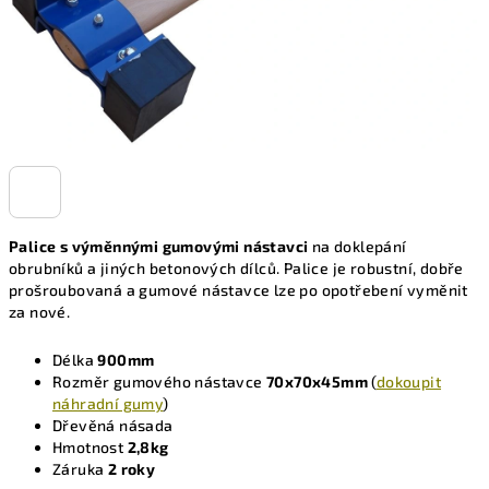
Palice s výměnnými gumovými nástavci
na doklepání
obrubníků a jiných betonových dílců. Palice je robustní, dobře
prošroubovaná a gumové nástavce lze po opotřebení vyměnit
za nové.
Délka
900mm
Rozměr gumového nástavce
70x70x45mm
(
dokoupit
náhradní gumy
)
Dřevěná násada
Hmotnost
2,8kg
Záruka
2 roky