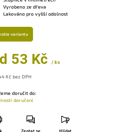
zdiček.
Vyrobeno ze dřeva
Lakováno pro vyšší odolnost
volte variantu
od
53 Kč
/ ks
44 Kč
bez DPH
ná
a:
eme doručit do:
nosti doručení
sk
Zeptat se
Hlídat