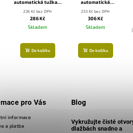
automatická tužka v
automatická
pouzdře s
mikrotužka v
236 Kč bez DPH
253 Kč bez DPH
ořezávátkem
pouzdře
286 Kč
306 Kč
Skladem
Skladem
Průměrné
hodnocení
Do košíku
Do košíku
produktu
je
5,0
z
5
hvězdiček.
rmace pro Vás
Blog
tní informace
Vykružujte čisté otvor
a a platba
dlažbách snadno a