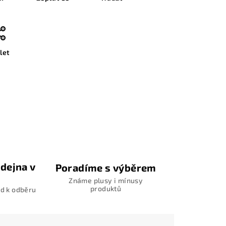
let
dejna v
Poradíme s výběrem
Známe plusy i mínusy
produktů
d k odběru