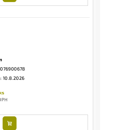
košíku
m
3076900678
:
10.8.2026
ks
 DPH
Do
košíku