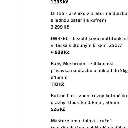
1 335 Kč
n
LFTBS - 21V aku vibrátor na dlažbu
í
s jednou baterií a kufrem
p
3 299 Kč
a
LWB/BL - bezuhlíková multifunkční
vrtačka s dlouhým krkem, 250W
n
4 989 Kč
e
Baby Mushroom - silikonová
l
přísavka na dlažbu a obklad do 5kg
ø45mm
118 Kč
Button Cut - vodní řezný kotouč do
dlažby, tloušťka 0.8mm, 50mm
526 Kč
Masterpiuma Italica - ruční
řezačka dlažeb a obkladů do délky