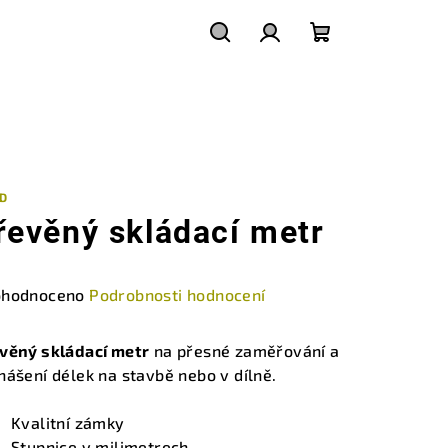
Hledat
Přihlášení
Nákupní
košík
ID
řevěný skládací metr
měrné
hodnoceno
Podrobnosti hodnocení
nocení
duktu
věný skládací metr
na přesné zaměřování a
nášení délek na stavbě nebo v dílně.
Kvalitní zámky
Stupnice v milimetrech