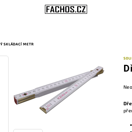
Ý SKLÁDACÍ METR
SOL
D
Prů
Neo
hod
pro
Dře
je
pře
0,0
z
5