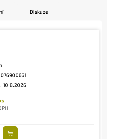
ní
Diskuze
m
3076900661
:
10.8.2026
ks
 DPH
Do