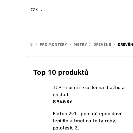
Přejít
CZK
na
obsah
/
PRO MONTÉRY
/
METRY
/
DŘEVĚNÉ
/
DŘEVĚN
DOMŮ
P
o
Top 10 produktů
s
TCP - ruční řezačka na dlažbu a
t
obklad
8 546 Kč
r
Fixtop 2v1 - pomalé epoxidové
a
lepidlo a tmel na Jolly rohy,
n
pololesk, 2l