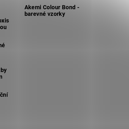
Akemi Colour Bond -
barevné vzorky
oxis
lou
né
žby
m
ční