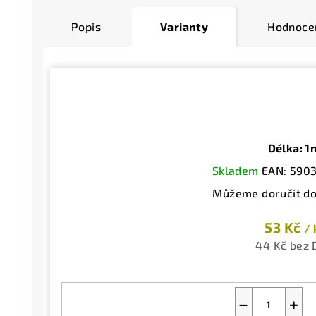
Popis
Varianty
Hodnoce
Délka: 1
Skladem
EAN:
590
Můžeme doručit do
53 Kč
/ 
44 Kč bez
−
+