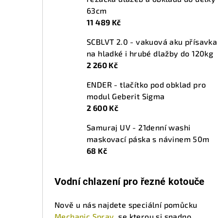
63cm
11 489 Kč
SCBLVT 2.0 - vakuová aku přísavka
na hladké i hrubé dlažby do 120kg
2 260 Kč
ENDER - tlačítko pod obklad pro
modul Geberit Sigma
2 600 Kč
Samuraj UV - 21denní washi
maskovací páska s návinem 50m
68 Kč
Vodní chlazení pro řezné kotouče
Nově u nás najdete speciální pomůcku
Mechanic Spray
, se kterou si snadno