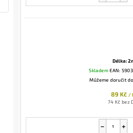
Délka: 2
Skladem
EAN:
590
Můžeme doručit do
89 Kč
/ 
74 Kč bez
−
+