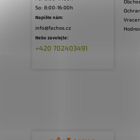
Obcho
í
So: 8:00-16:00h
Ochran
Napište nám:
Vracen
info@fachos.cz
Hodno
Nebo zavolejte:
+420 702403491