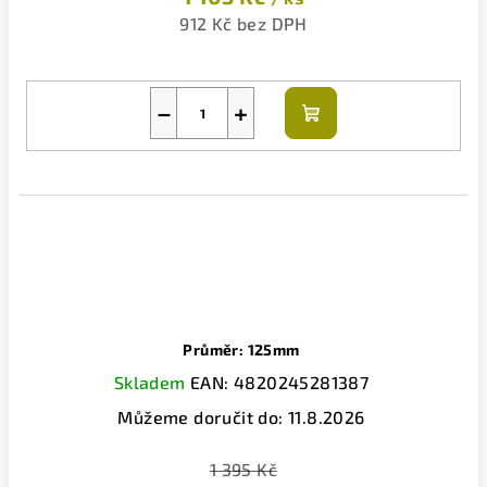
912 Kč bez DPH
−
+
Do
košíku
Průměr: 125mm
Skladem
EAN:
4820245281387
Můžeme doručit do:
11.8.2026
1 395 Kč