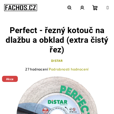
Přejít
na
obsah
Nákupn
Hledat
Přihlášení
Perfect - řezný kotouč na
košík
dlažbu a obklad (extra čistý
řez)
DISTAR
Průměrné
27 hodnocení
Podrobnosti hodnocení
hodnocení
produktu
Akce
je
5,0
z
5
hvězdiček.