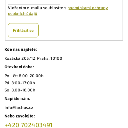
Vložením e-mailu souhlasíte s
podmínkami ochrany
osobních údajů
Přihlásit se
Z
Kde nás najdete:
á
Kozácká 205/12, Praha, 10100
p
a
Otevírací doba:
t
Po - čt: 8:00-20:00h
í
Pá: 8:00-17:00h
So: 8:00-16:00h
Napište nám:
info@fachos.cz
Nebo zavolejte:
+420 702403491