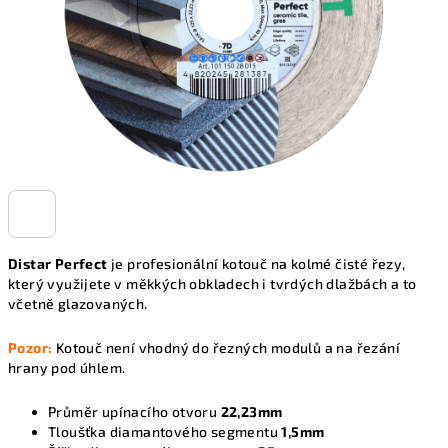
Distar Perfect
je profesionální kotouč na kolmé čisté řezy,
který využijete v měkkých obkladech i tvrdých dlažbách a to
včetně glazovaných.
Pozor:
Kotouč není vhodný do řezných modulů a na řezání
hrany pod úhlem.
Průměr upínacího otvoru
22,23mm
Tloušťka diamantového segmentu
1,5mm