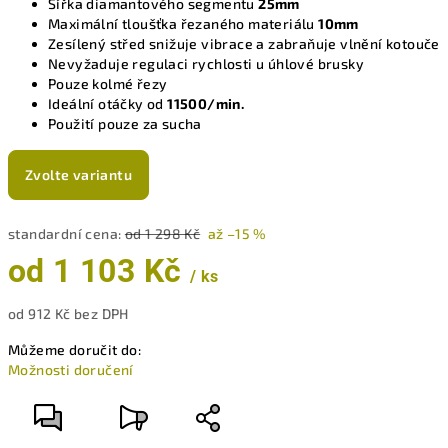
Šířka diamantového segmentu
25mm
Maximální tloušťka řezaného materiálu
10mm
Zesílený střed snižuje vibrace a zabraňuje vlnění kotouče
Nevyžaduje regulaci rychlosti u úhlové brusky
Pouze kolmé řezy
Ideální otáčky od
11500/min.
Použití pouze za sucha
Zvolte variantu
standardní cena:
od 1 298 Kč
až –15 %
od
1 103 Kč
/ ks
od
912 Kč
bez DPH
Měrná
Můžeme doručit do:
cena:
Možnosti doručení