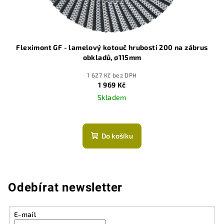
Fleximont GF - lamelový kotouč hrubosti 200 na zábrus
obkladů, ø115mm
1 627 Kč bez DPH
1 969 Kč
Skladem
Průměrné
hodnocení
produktu
Do košíku
je
5,0
z
5
hvězdiček.
Odebírat newsletter
E-mail