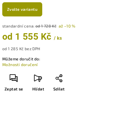
Zvolte variantu
standardní cena:
od 1 728 Kč
až –10 %
od
1 555 Kč
/ ks
od
1 285 Kč
bez DPH
Měrná
Můžeme doručit do:
cena:
Možnosti doručení
Zeptat se
Hlídat
Sdílet