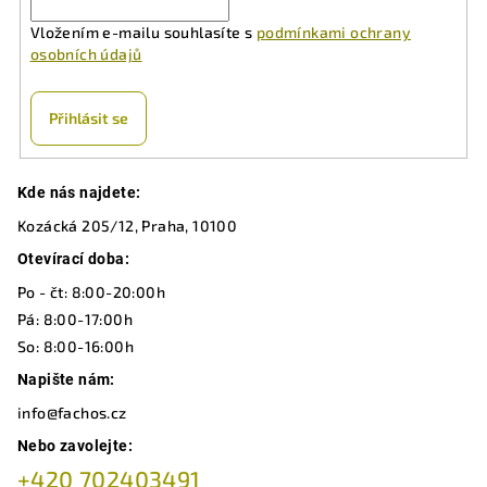
Vložením e-mailu souhlasíte s
podmínkami ochrany
osobních údajů
Přihlásit se
Z
Kde nás najdete:
á
Kozácká 205/12, Praha, 10100
p
a
Otevírací doba:
t
Po - čt: 8:00-20:00h
í
Pá: 8:00-17:00h
So: 8:00-16:00h
Napište nám:
info@fachos.cz
Nebo zavolejte:
+420 702403491