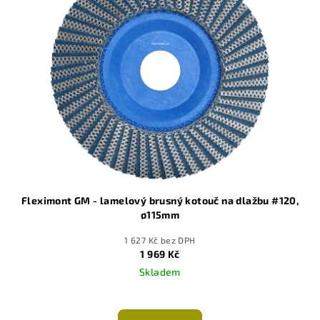
Fleximont GM - lamelový brusný kotouč na dlažbu #120,
ø115mm
1 627 Kč bez DPH
1 969 Kč
Skladem
Průměrné
hodnocení