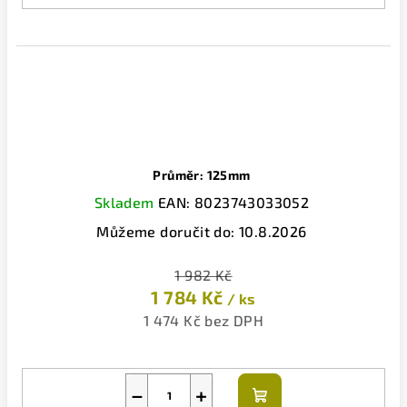
Průměr: 125mm
Skladem
EAN:
8023743033052
Můžeme doručit do:
10.8.2026
1 982 Kč
1 784 Kč
/ ks
1 474 Kč bez DPH
−
+
Do