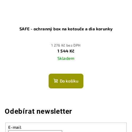
SAFE - ochranný box na kotouče a dia korunky
1 276 Kč bez DPH
1 544 Kč
Skladem
Průměrné
hodnocení
produktu
Do košíku
je
5,0
z
5
hvězdiček.
Odebírat newsletter
E-mail