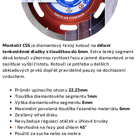
Montolit CSS
je diamantový řezný kotouč na
dělení
tenkostěnné dlažby s tloušťkou do 6mm
. Extra tenký segment
dává kotouči výbornou rychlost řezu a jemné diamantové zrno
zajišťuje vyšší čistotu. Kotouči je potřeba u delších
obkladových prvků dopřát pravidelné pauzy na dochlazení
vzduchem.
Průměr upínacího otvoru
22,23mm
Tloušťka diamantového segmentu
1mm
Výška diamantového segmentu
8mm
Maximální povolená tloušťka řezaného materiálu
6mm
Zesílený střed disku
Nevyžaduje regulaci otáček u úhlové brusky
!
Nevhodné na řezy pod úhlem
45°
Použití za sucha nebo za mokra