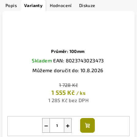
Popis
Varianty
Hodnocení
Diskuze
Průměr: 100mm
Skladem
EAN:
8023743023473
Můžeme doručit do:
10.8.2026
1 728 Kč
1 555 Kč
/ ks
1 285 Kč bez DPH
−
+
Do
košíku