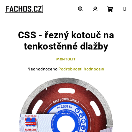
Přejít
na
obsah
Nákupn
Hledat
Přihlášení
CSS - řezný kotouč na
košík
tenkostěnné dlažby
MONTOLIT
Průměrné
Neohodnoceno
Podrobnosti hodnocení
hodnocení
produktu
je
0,0
z
5
hvězdiček.