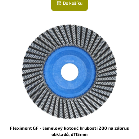
produktu
Do košíku
je
5,0
z
5
hvězdiček.
Fleximont GF - lamelový kotouč hrubosti 200 na zábrus
obkladů, ø115mm