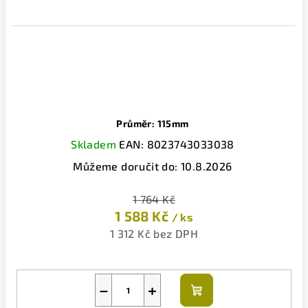
Průměr: 115mm
Skladem
EAN:
8023743033038
Můžeme doručit do:
10.8.2026
1 764 Kč
1 588 Kč
/ ks
1 312 Kč bez DPH
−
+
Do
košíku