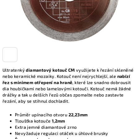
Ultratenký
diamantový kotouč CM
využijete k řezání skleněné
nebo keramické mozaiky. Kotouč není nejrychlejší, ale
nabízí
řez s minimem otřepení na hraně
, které lze snadno dobrousit
dia houbičkami nebo lamelovými kotouči. Kotouč nemá žádné
drážky a tak u delších řezů občas zpomalte nebo zastavte
řezání, aby se stihnul dochladit.
Průměr upínacího otvoru
22,23mm
Tloušťka kotouče
1,2mm
Extra jemné diamantové zrno
Nevyžaduje regulaci otáček u úhlové brusky