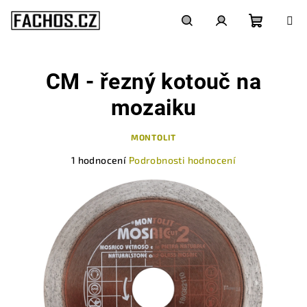
Přejít
na
obsah
Nákupn
Hledat
Přihlášení
CM - řezný kotouč na
košík
mozaiku
MONTOLIT
Průměrné
1 hodnocení
Podrobnosti hodnocení
hodnocení
produktu
je
5,0
z
5
hvězdiček.