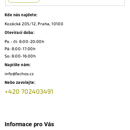
Z
Kde nás najdete:
á
Kozácká 205/12, Praha, 10100
p
a
Otevírací doba:
t
Po - čt: 8:00-20:00h
í
Pá: 8:00-17:00h
So: 8:00-16:00h
Napište nám:
info@fachos.cz
Nebo zavolejte:
+420 702403491
Informace pro Vás