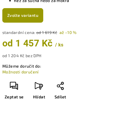
Řez za sucha nebo za mokra
Zvolte variantu
standardní cena:
od 1 619 Kč
až –10 %
od
1 457 Kč
/ ks
od
1 204 Kč
bez DPH
Měrná
Můžeme doručit do:
cena:
Možnosti doručení
Zeptat se
Hlídat
Sdílet