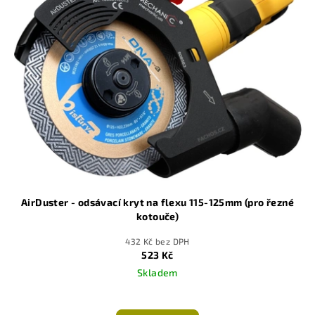
AirDuster - odsávací kryt na flexu 115-125mm (pro řezné
kotouče)
432 Kč bez DPH
523 Kč
Skladem
Průměrné
hodnocení