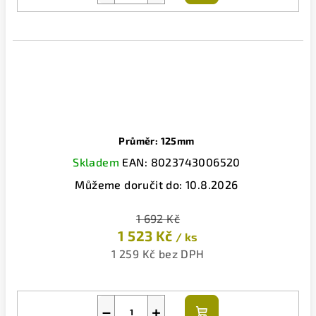
košíku
Průměr: 125mm
Skladem
EAN:
8023743006520
Můžeme doručit do:
10.8.2026
1 692 Kč
1 523 Kč
/ ks
1 259 Kč bez DPH
−
+