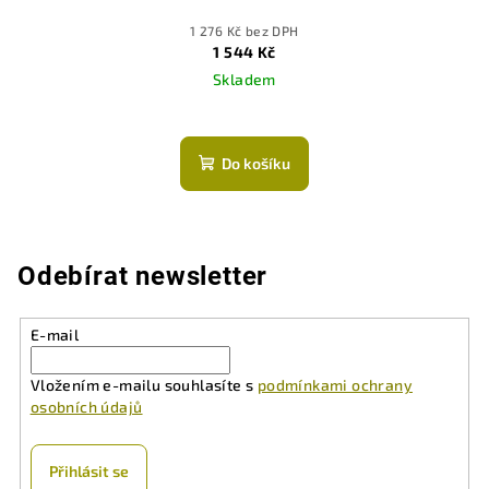
1 276 Kč bez DPH
1 544 Kč
Skladem
Průměrné
hodnocení
produktu
Do košíku
je
5,0
z
5
hvězdiček.
Odebírat newsletter
E-mail
Vložením e-mailu souhlasíte s
podmínkami ochrany
osobních údajů
Přihlásit se