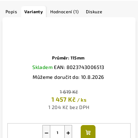
Popis
Varianty
Hodnocení (1)
Diskuze
Průměr: 115mm
Skladem
EAN:
8023743006513
Můžeme doručit do:
10.8.2026
1 619 Kč
1 457 Kč
/ ks
1 204 Kč bez DPH
−
+
Do