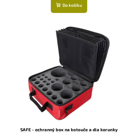
produktu
Do košíku
je
5,0
z
5
hvězdiček.
SAFE - ochranný box na kotouče a dia korunky