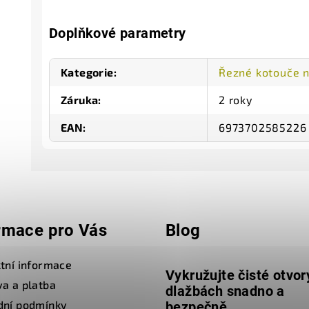
Doplňkové parametry
Kategorie
:
Řezné kotouče n
Záruka
:
2 roky
EAN
:
6973702585226
rmace pro Vás
Blog
tní informace
Vykružujte čisté otvor
a a platba
dlažbách snadno a
dní podmínky
bezpečně