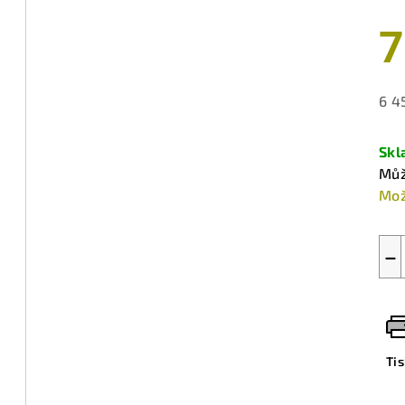
7
6 4
Měr
cen
Sk
Můž
Mož
−
Ti