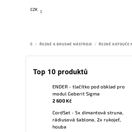
Přejít
CZK
na
obsah
/
ŘEZNÉ A BRUSNÉ NÁSTROJE
/
ŘEZNÉ KOTOUČE 
DOMŮ
P
o
Top 10 produktů
s
ENDER - tlačítko pod obklad pro
t
modul Geberit Sigma
2 600 Kč
r
CordSet - 5x dimantová struna,
a
rádiusová šablona, 2x rukojeť,
n
houba