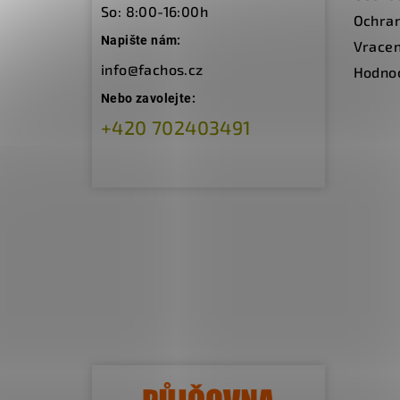
í
So: 8:00-16:00h
Ochran
Napište nám:
Vracen
info@fachos.cz
Hodno
Nebo zavolejte:
+420 702403491