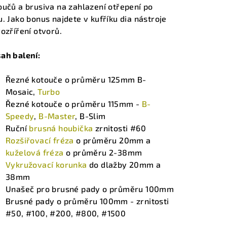
oučů a brusiva na zahlazení otřepení po
u. Jako bonus najdete v kufříku dia nástroje
zdiček.
rozříření otvorů.
ah balení:
Řezné kotouče o průměru 125mm B-
Mosaic,
Turbo
Řezné kotouče o průměru 115mm -
B-
Speedy
,
B-Master
, B-Slim
Ruční
brusná houbička
zrnitosti #60
Rozšiřovací fréza
o průměru 20mm a
kuželová fréza
o průměru 2-38mm
Vykružovací korunka
do dlažby 20mm a
38mm
Unašeč pro brusné pady o průměru 100mm
Brusné pady o průměru 100mm - zrnitosti
#50, #100, #200, #800, #1500