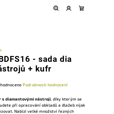
Hledat
Přihlášení
Nákupní
košík
I
BDFS16 - sada dia
ástrojů + kufr
měrné
hodnoceno
Podrobnosti hodnocení
nocení
duktu
r s diamantovými nástroji
, díky kterým se
udete při opracování obkladů a dlažeb nijak
zovat. Nabízí velké množství řezných