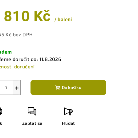
 810 Kč
/ balení
55 Kč bez DPH
ná
a:
ladem
eme doručit do:
11.8.2026
nosti doručení
+
Do košíku
sk
Zeptat se
Hlídat