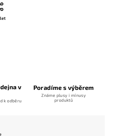
let
dejna v
Poradíme s výběrem
Známe plusy i mínusy
produktů
d k odběru
e