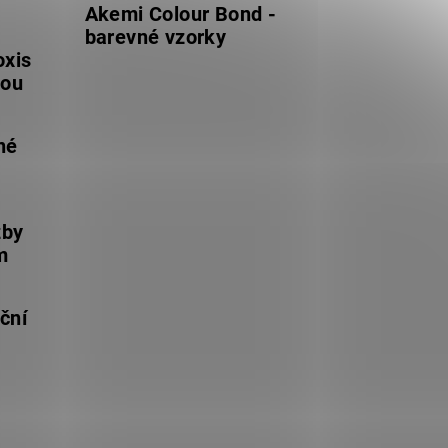
Akemi Colour Bond -
barevné vzorky
oxis
lou
né
žby
m
ční