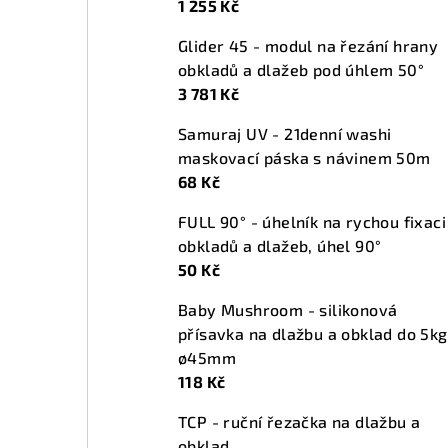
1 255 Kč
n
Glider 45 - modul na řezání hrany
í
obkladů a dlažeb pod úhlem 50°
p
3 781 Kč
a
Samuraj UV - 21denní washi
maskovací páska s návinem 50m
n
68 Kč
e
FULL 90° - úhelník na rychou fixaci
l
obkladů a dlažeb, úhel 90°
50 Kč
Baby Mushroom - silikonová
přísavka na dlažbu a obklad do 5kg
ø45mm
118 Kč
TCP - ruční řezačka na dlažbu a
obklad