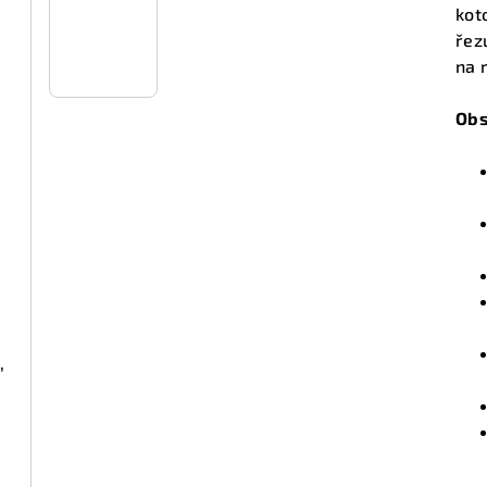
z
kot
5
řez
hvě
na 
Obs
,