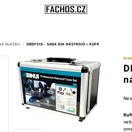
NA DLAŽBU
/
DBDFS16 - SADA DIA NÁSTROJŮ + KUFR
BIHU
D
n
Prů
Neo
hod
pro
Kuf
je
neb
0,0
ome