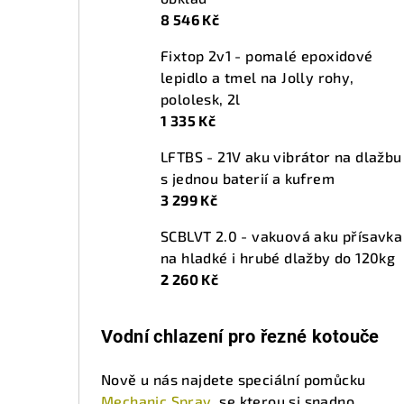
8 546 Kč
Fixtop 2v1 - pomalé epoxidové
lepidlo a tmel na Jolly rohy,
pololesk, 2l
1 335 Kč
LFTBS - 21V aku vibrátor na dlažbu
s jednou baterií a kufrem
3 299 Kč
SCBLVT 2.0 - vakuová aku přísavka
na hladké i hrubé dlažby do 120kg
2 260 Kč
Vodní chlazení pro řezné kotouče
Nově u nás najdete speciální pomůcku
Mechanic Spray
, se kterou si snadno