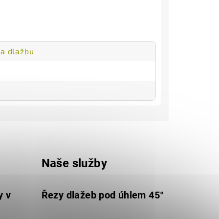
a dlažbu
Naše služby
y v
Řezy dlažeb pod úhlem 45°