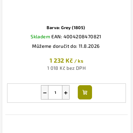
Barva: Grey (1805)
Skladem
EAN:
4004208470821
Můžeme doručit do:
11.8.2026
1 232 Kč
/ ks
1 018 Kč bez DPH
−
+
Do
košíku