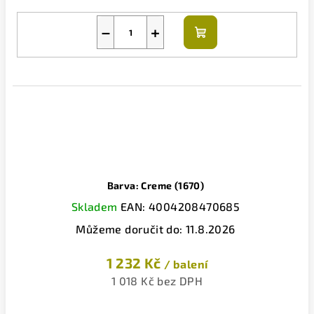
−
+
Do
košíku
Barva: Creme (1670)
Skladem
EAN:
4004208470685
Můžeme doručit do:
11.8.2026
1 232 Kč
/ balení
1 018 Kč bez DPH