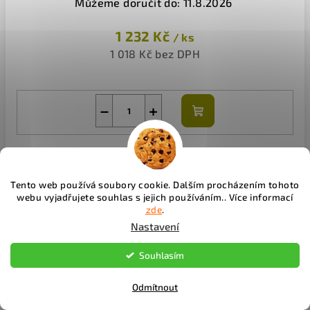
Můžeme doručit do:
11.8.2026
1 232 Kč
/ ks
1 018 Kč bez DPH
−
+
Do
košíku
Tento web používá soubory cookie. Dalším procházením tohoto
webu vyjadřujete souhlas s jejich používáním.. Více informací
zde
.
Nastavení
Souhlasím
Barva: Beige (1750)
Skladem
EAN:
4004208470784
Odmítnout
Můžeme doručit do:
11.8.2026