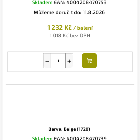
Skladem
EAN:
4004208470753
Můžeme doručit do:
11.8.2026
1 232 Kč
/ balení
1 018 Kč bez DPH
−
+
Do
košíku
Barva: Beige (1720)
Skladem
EAN:
4004208470739