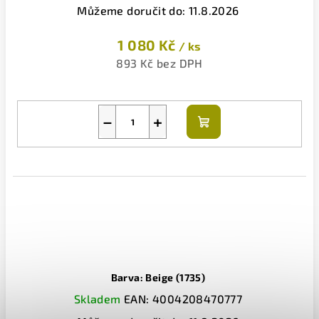
Můžeme doručit do:
11.8.2026
1 080 Kč
/ ks
893 Kč bez DPH
−
+
Do
košíku
Barva: Beige (1735)
Skladem
EAN:
4004208470777