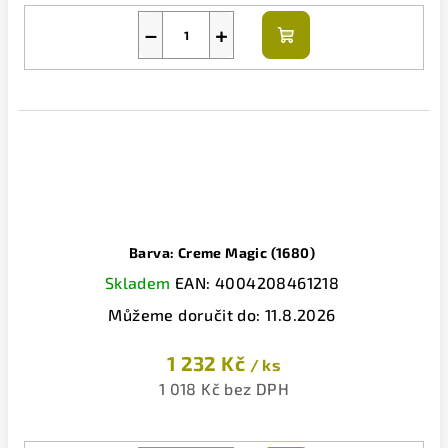
−
+
Do
košíku
Barva: Creme Magic (1680)
Skladem
EAN:
4004208461218
Můžeme doručit do:
11.8.2026
1 232 Kč
/ ks
1 018 Kč bez DPH