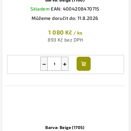
Skladem
EAN:
4004208470715
Můžeme doručit do:
11.8.2026
1 080 Kč
/ ks
893 Kč bez DPH
−
+
Do
košíku
Barva: Beige (1705)