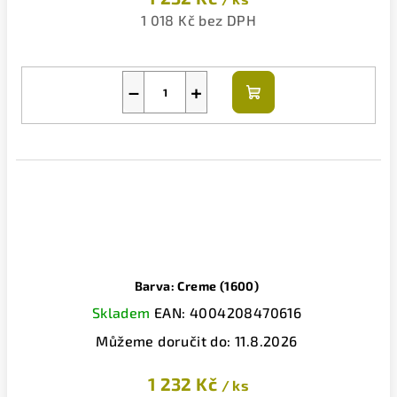
1 018 Kč bez DPH
−
+
Do
košíku
Barva: Creme (1600)
Skladem
EAN:
4004208470616
Můžeme doručit do:
11.8.2026
1 232 Kč
/ ks