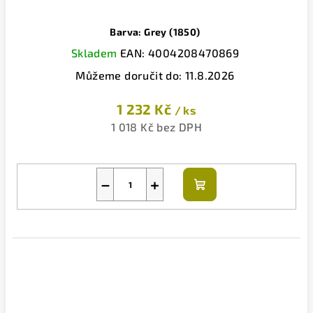
Barva: Grey (1850)
Skladem
EAN:
4004208470869
Můžeme doručit do:
11.8.2026
1 232 Kč
/ ks
1 018 Kč bez DPH
−
+
Do
košíku