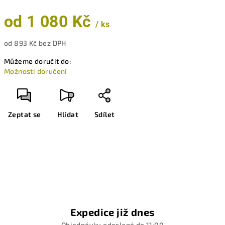
od
1 080 Kč
/ ks
od
893 Kč
bez DPH
Měrná
Můžeme doručit do:
cena:
Možnosti doručení
Zeptat se
Hlídat
Sdílet
Expedice již dnes
Objednávky odeslané do 11:00