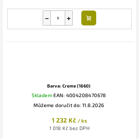
−
+
Do
košíku
Barva: Creme (1660)
Skladem
EAN:
4004208470678
Můžeme doručit do:
11.8.2026
1 232 Kč
/ ks
1 018 Kč bez DPH