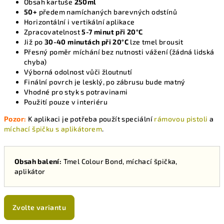
Obsah kartuše
250ml
50+
předem namíchaných barevných odstínů
Horizontální i vertikální aplikace
Zpracovatelnost
5-7 minut při 20°C
Již po
30-40 minutách při 20°C
lze tmel brousit
Přesný poměr míchání bez nutnosti vážení (žádná lidská
chyba)
Výborná odolnost vůči žloutnutí
Finální povrch je lesklý, po zábrusu bude matný
Vhodné pro styk s potravinami
Použití pouze v interiéru
Pozor:
K aplikaci je potřeba použít speciální
rámovou pistoli
a
míchací špičku s aplikátorem
.
Obsah balení:
Tmel Colour Bond, míchací špička,
aplikátor
Zvolte variantu