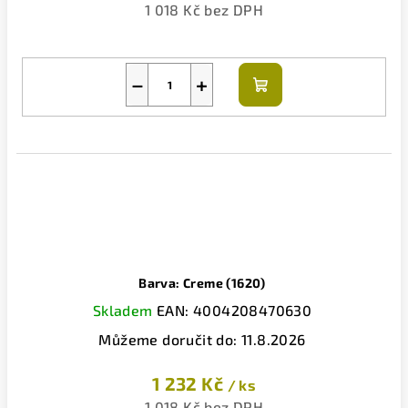
1 018 Kč bez DPH
−
+
Do
košíku
Barva: Creme (1620)
Skladem
EAN:
4004208470630
Můžeme doručit do:
11.8.2026
1 232 Kč
/ ks
1 018 Kč bez DPH