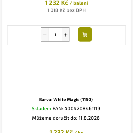
1 232 Kč
/ balení
1 018 Kč bez DPH
−
+
Do
košíku
Barva: White Magic (1150)
Skladem
EAN:
4004208461119
Můžeme doručit do:
11.8.2026
1 232 Kč
/ ks