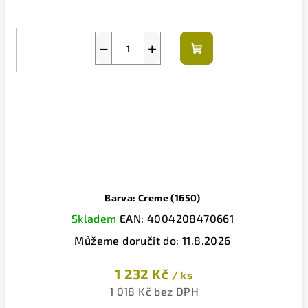
−
+
Do
košíku
Barva: Creme (1650)
Skladem
EAN:
4004208470661
Můžeme doručit do:
11.8.2026
1 232 Kč
/ ks
1 018 Kč bez DPH