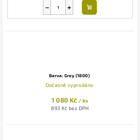
−
+
Do
košíku
Barva: Grey (1800)
Dočasně vyprodáno
1 080 Kč
/ ks
893 Kč bez DPH