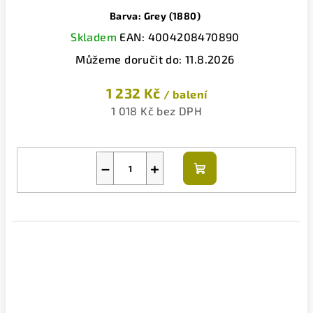
Barva: Grey (1880)
Skladem
EAN:
4004208470890
Můžeme doručit do:
11.8.2026
1 232 Kč
/ balení
1 018 Kč bez DPH
−
+
Do
košíku