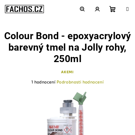
Přejít
na
obsah
Nákupn
Hledat
Přihlášení
Colour Bond - epoxyacrylový
košík
barevný tmel na Jolly rohy,
250ml
AKEMI
Průměrné
1 hodnocení
Podrobnosti hodnocení
hodnocení
produktu
je
5,0
z
5
hvězdiček.