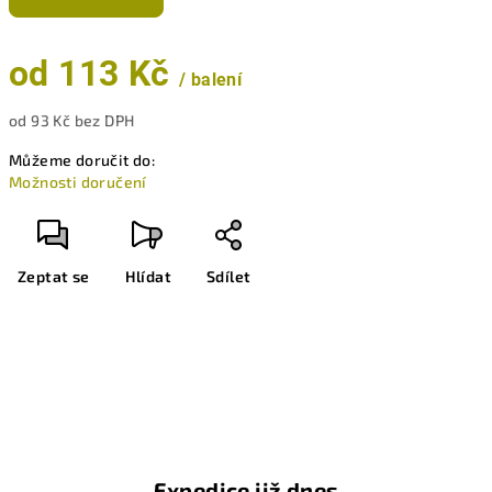
od
113 Kč
/ balení
od
93 Kč
bez DPH
Měrná
Můžeme doručit do:
cena:
Možnosti doručení
Zeptat se
Hlídat
Sdílet
Expedice již dnes