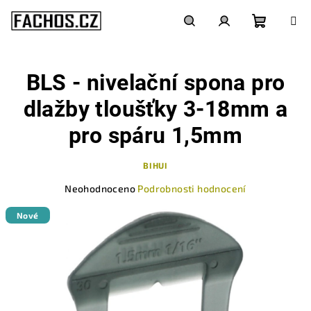
Přejít
na
obsah
Nákupn
Hledat
Přihlášení
BLS - nivelační spona pro
košík
dlažby tloušťky 3-18mm a
pro spáru 1,5mm
BIHUI
Průměrné
Neohodnoceno
Podrobnosti hodnocení
hodnocení
produktu
Nové
je
0,0
z
5
hvězdiček.