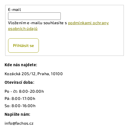
E-mail
Vložením e-mailu souhlasíte s
podmínkami ochrany
osobních údajů
Přihlásit se
Z
Kde nás najdete:
á
Kozácká 205/12, Praha, 10100
p
a
Otevírací doba:
t
Po - čt: 8:00-20:00h
í
Pá: 8:00-17:00h
So: 8:00-16:00h
Napište nám:
info@fachos.cz