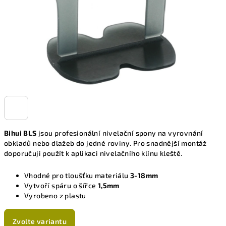
Bihui BLS
jsou profesionální nivelační spony na vyrovnání
obkladů nebo dlažeb do jedné roviny. Pro snadnější montáž
doporučuji použít k aplikaci nivelačního klínu kleště.
Vhodné pro tloušťku materiálu
3-18mm
Vytvoří spáru o šířce
1,5mm
Vyrobeno z plastu
Zvolte variantu