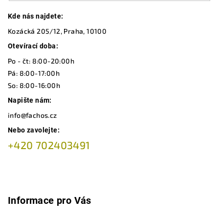
Z
Kde nás najdete:
á
Kozácká 205/12, Praha, 10100
p
a
Otevírací doba:
t
Po - čt: 8:00-20:00h
í
Pá: 8:00-17:00h
So: 8:00-16:00h
Napište nám:
info@fachos.cz
Nebo zavolejte:
+420 702403491
Informace pro Vás