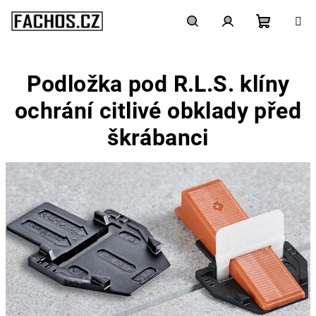
Přejít
na
obsah
Nákupn
Hledat
Přihlášení
Podložka pod R.L.S. klíny
košík
ochrání citlivé obklady před
škrábanci