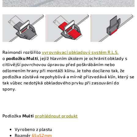
Raimondi rozšířilo
vyrovnávací obkladový systém R.L.S.
o
podložku Multi
, jejíž hlavním úkolem je ochránit obklady s
citlivější povrchovou úpravou před poškrábáním nebo
odlomením hrany při montáži klínu. Je toho docíleno tak, že
podložka zůstává nepohyblivá a mírně přizvedává klín, který se
tak vůbec nedotýká obkladového prvku při zasouvání do
spony.
Podložka
Multi
prohlédnout produkt
Vyrobeno z plastu
Rozměr
65x52mm