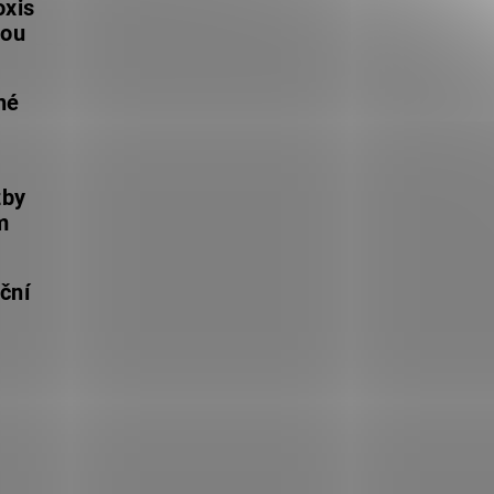
oxis
lou
né
žby
m
ční