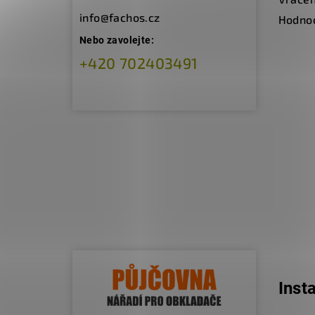
info@fachos.cz
Hodno
Nebo zavolejte:
+420 702403491
Inst