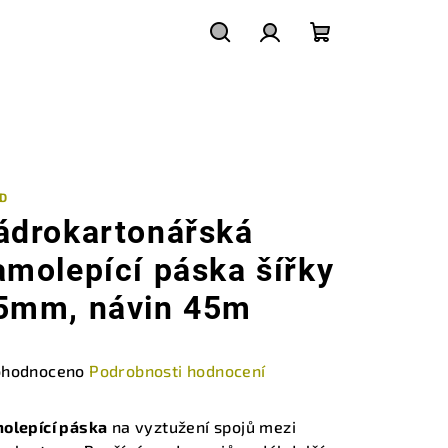
Hledat
Přihlášení
Nákupní
košík
ID
ádrokartonářská
amolepící páska šířky
5mm, návin 45m
měrné
hodnoceno
Podrobnosti hodnocení
nocení
duktu
olepící páska
na vyztužení spojů mezi