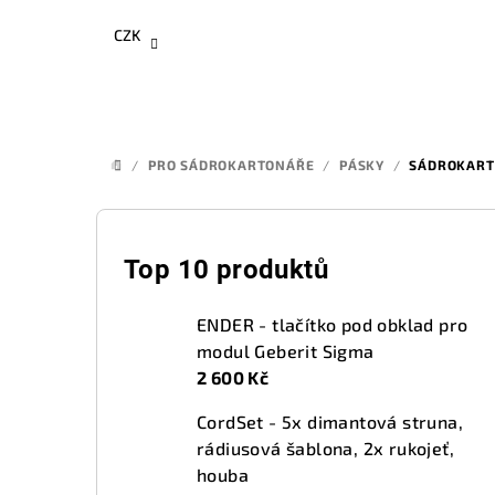
Přejít
CZK
na
obsah
/
PRO SÁDROKARTONÁŘE
/
PÁSKY
/
SÁDROKART
DOMŮ
P
o
Top 10 produktů
s
ENDER - tlačítko pod obklad pro
t
modul Geberit Sigma
2 600 Kč
r
CordSet - 5x dimantová struna,
a
rádiusová šablona, 2x rukojeť,
n
houba