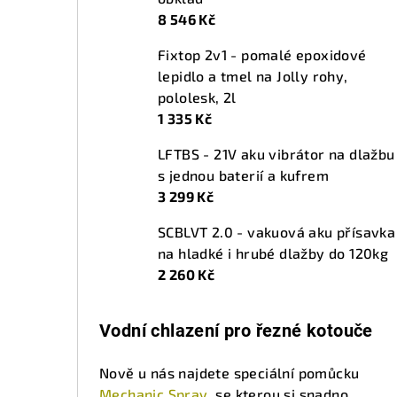
8 546 Kč
Fixtop 2v1 - pomalé epoxidové
lepidlo a tmel na Jolly rohy,
pololesk, 2l
1 335 Kč
LFTBS - 21V aku vibrátor na dlažbu
s jednou baterií a kufrem
3 299 Kč
SCBLVT 2.0 - vakuová aku přísavka
na hladké i hrubé dlažby do 120kg
2 260 Kč
Vodní chlazení pro řezné kotouče
Nově u nás najdete speciální pomůcku
Mechanic Spray
, se kterou si snadno