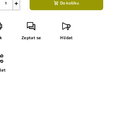
+
Do košíku
sk
Zeptat se
Hlídat
let