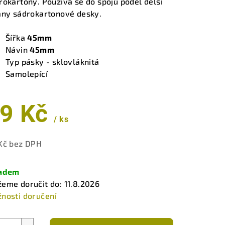
rokartony. Používá se do spojů podél delší
any sádrokartonové desky.
Šířka
45mm
zdiček.
Návin
45mm
Typ pásky - sklovláknitá
Samolepící
9 Kč
/ ks
Kč bez DPH
ná
a:
ladem
eme doručit do:
11.8.2026
nosti doručení