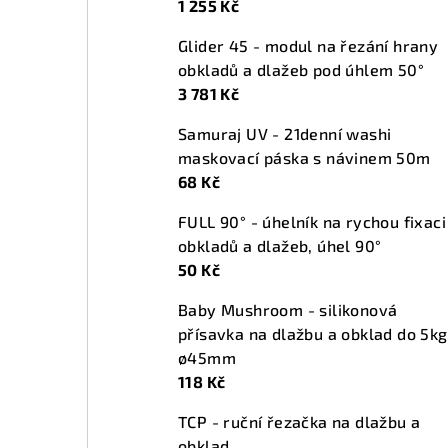
1 255 Kč
n
Glider 45 - modul na řezání hrany
í
obkladů a dlažeb pod úhlem 50°
p
3 781 Kč
a
Samuraj UV - 21denní washi
maskovací páska s návinem 50m
n
68 Kč
e
FULL 90° - úhelník na rychou fixaci
l
obkladů a dlažeb, úhel 90°
50 Kč
Baby Mushroom - silikonová
přísavka na dlažbu a obklad do 5kg
ø45mm
118 Kč
TCP - ruční řezačka na dlažbu a
obklad