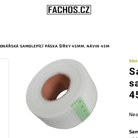
ONÁŘSKÁ SAMOLEPÍCÍ PÁSKA ŠÍŘKY 45MM, NÁVIN 45M
SOL
S
s
4
Prů
Neo
hod
pro
Sam
je