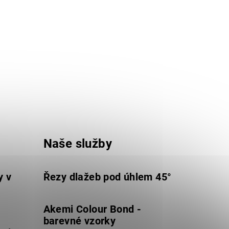
0mm
1000mm
Naše služby
y v
Řezy dlažeb pod úhlem 45°
Akemi Colour Bond -
barevné vzorky