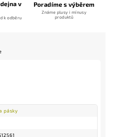
dejna v
Poradíme s výběrem
Známe plusy i mínusy
produktů
d k odběru
e
a pásky
12561