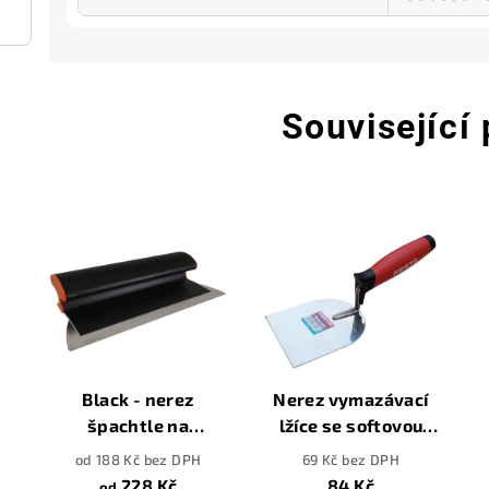
Související
Black - nerez
Nerez vymazávací
špachtle na
lžíce se softovou
celoplošné tmelení
rukojetí, 100mm
od 188 Kč bez DPH
69 Kč bez DPH
228 Kč
84 Kč
od